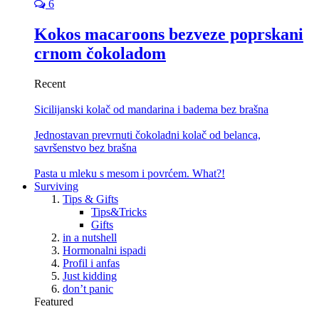
6
Kokos macaroons bezveze poprskani
crnom čokoladom
Recent
Sicilijanski kolač od mandarina i badema bez brašna
Jednostavan prevrnuti čokoladni kolač od belanca,
savršenstvo bez brašna
Pasta u mleku s mesom i povrćem. What?!
Surviving
Tips & Gifts
Tips&Tricks
Gifts
in a nutshell
Hormonalni ispadi
Profil i anfas
Just kidding
don’t panic
Featured