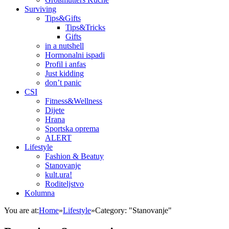
Surviving
Tips&Gifts
Tips&Tricks
Gifts
in a nutshell
Hormonalni ispadi
Profil i anfas
Just kidding
don’t panic
CSI
Fitness&Wellness
Dijete
Hrana
Sportska oprema
ALERT
Lifestyle
Fashion & Beatuy
Stanovanje
kult.ura!
Roditeljstvo
Kolumna
You are at:
Home
»
Lifestyle
»
Category: "Stanovanje"