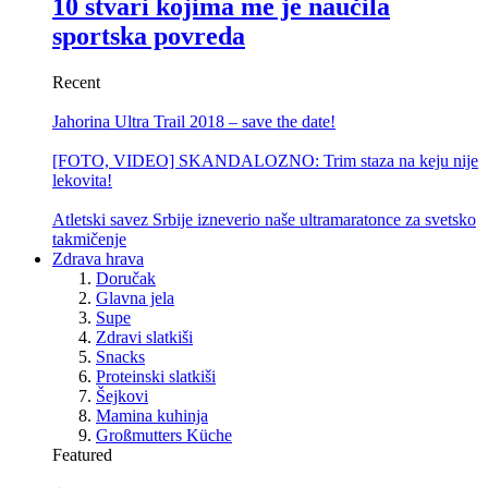
10 stvari kojima me je naučila
sportska povreda
Recent
Jahorina Ultra Trail 2018 – save the date!
[FOTO, VIDEO] SKANDALOZNO: Trim staza na keju nije
lekovita!
Atletski savez Srbije izneverio naše ultramaratonce za svetsko
takmičenje
Zdrava hrava
Doručak
Glavna jela
Supe
Zdravi slatkiši
Snacks
Proteinski slatkiši
Šejkovi
Mamina kuhinja
Großmutters Küche
Featured