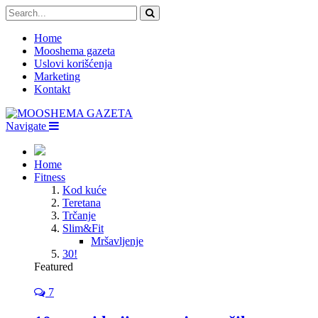
Home
Mooshema gazeta
Uslovi korišćenja
Marketing
Kontakt
Navigate
Home
Fitness
Kod kuće
Teretana
Trčanje
Slim&Fit
Mršavljenje
30!
Featured
7