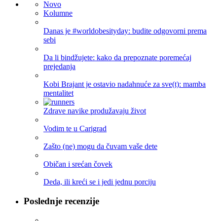
Novo
Kolumne
Danas je #worldobesityday: budite odgovorni prema
sebi
Da li bindžujete: kako da prepoznate poremećaj
prejedanja
Kobi Brajant je ostavio nadahnuće za sve(t): mamba
mentalitet
Zdrave navike produžavaju život
Vodim te u Carigrad
Zašto (ne) mogu da čuvam vaše dete
Običan i srećan čovek
Deda, ili kreći se i jedi jednu porciju
Poslednje recenzije