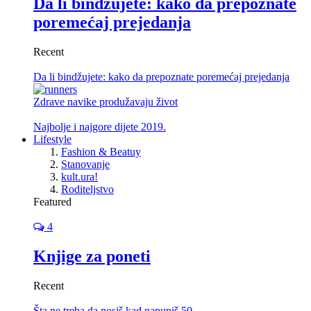
Da li bindžujete: kako da prepoznate
poremećaj prejedanja
Recent
Da li bindžujete: kako da prepoznate poremećaj prejedanja
Zdrave navike produžavaju život
Najbolje i najgore dijete 2019.
Lifestyle
Fashion & Beatuy
Stanovanje
kult.ura!
Roditeljstvo
Featured
4
Knjige za poneti
Recent
Šta ne treba da nosiš kad napuniš 50