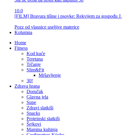
10.0
[FILM] Bravura tišine i psovke: Rekvijem za gospođu J.
Pozz od vlasnice useljive materice
Kolumna
Home
Fitness
Kod kuće
Teretana
Trčanje
Slim&Fit
Mršavljenje
30!
Zdrava hrana
Doručak
Glavna jela
Supe
Zdravi slatkiši
Snacks
Proteinski slatkiši
Šejkovi
Mamina kuhinja
Großmutters Küche