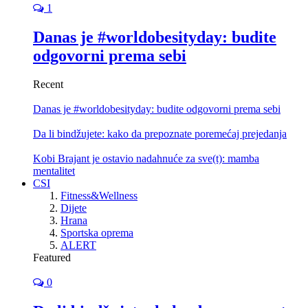
1
Danas je #worldobesityday: budite
odgovorni prema sebi
Recent
Danas je #worldobesityday: budite odgovorni prema sebi
Da li bindžujete: kako da prepoznate poremećaj prejedanja
Kobi Brajant je ostavio nadahnuće za sve(t): mamba
mentalitet
CSI
Fitness&Wellness
Dijete
Hrana
Sportska oprema
ALERT
Featured
0