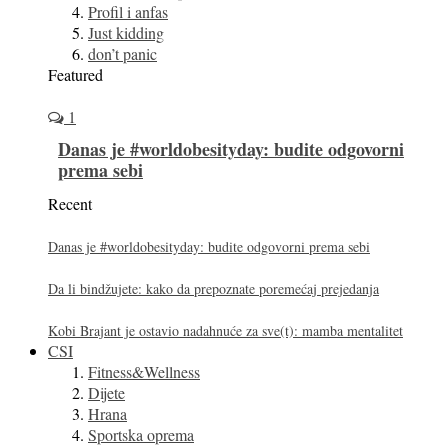
Profil i anfas
Just kidding
don’t panic
Featured
1
Danas je #worldobesityday: budite odgovorni
prema sebi
Recent
Danas je #worldobesityday: budite odgovorni prema sebi
Da li bindžujete: kako da prepoznate poremećaj prejedanja
Kobi Brajant je ostavio nadahnuće za sve(t): mamba mentalitet
CSI
Fitness&Wellness
Dijete
Hrana
Sportska oprema