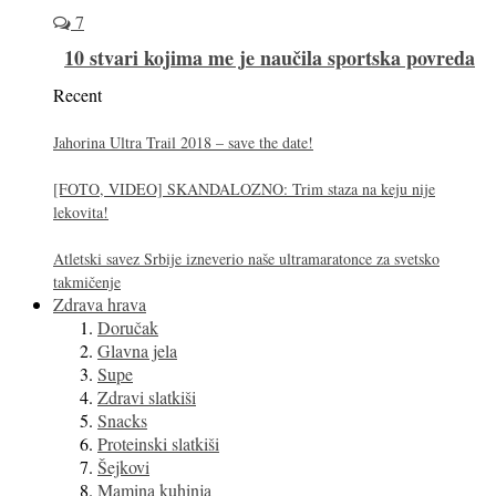
7
10 stvari kojima me je naučila sportska povreda
Recent
Jahorina Ultra Trail 2018 – save the date!
[FOTO, VIDEO] SKANDALOZNO: Trim staza na keju nije
lekovita!
Atletski savez Srbije izneverio naše ultramaratonce za svetsko
takmičenje
Zdrava hrava
Doručak
Glavna jela
Supe
Zdravi slatkiši
Snacks
Proteinski slatkiši
Šejkovi
Mamina kuhinja