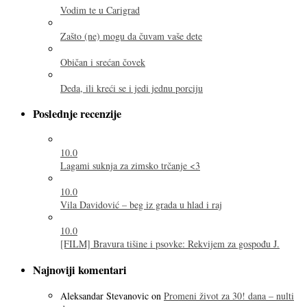
Vodim te u Carigrad
Zašto (ne) mogu da čuvam vaše dete
Običan i srećan čovek
Deda, ili kreći se i jedi jednu porciju
Poslednje recenzije
10.0
Lagami suknja za zimsko trčanje <3
10.0
Vila Davidović – beg iz grada u hlad i raj
10.0
[FILM] Bravura tišine i psovke: Rekvijem za gospođu J.
Najnoviji komentari
Aleksandar Stevanovic
on
Promeni život za 30! dana – nulti