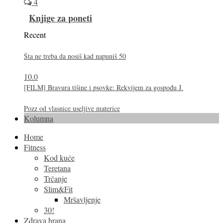
4
Knjige za poneti
Recent
Šta ne treba da nosiš kad napuniš 50
10.0
[FILM] Bravura tišine i psovke: Rekvijem za gospođu J.
Pozz od vlasnice useljive materice
Kolumna
Home
Fitness
Kod kuće
Teretana
Trčanje
Slim&Fit
Mršavljenje
30!
Zdrava hrana