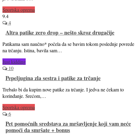
Sportska oprema
9.4
4
Altra patike zero drop – nešto skroz drugačije
Patikama sam naučno* počela da se bavim tokom poslednje povrede
na trčanju. Istina, bavila sam…
Just kidding
10
Pepeljugina zla sestra i patike za trčanje
Trebalo bi da kupim nove patike za trčanje. I jedva ne čekam to
korinđanje. Srećom,…
Sportska oprema
6
Pet pomoćnih sredstava za mršavljenje koji vam neće
pomoći da smršate + bonus