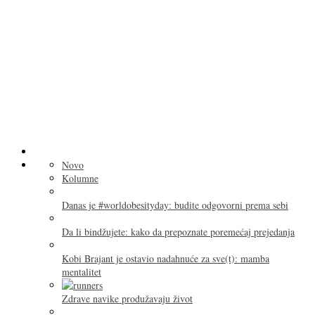
Novo
Kolumne
Danas je #worldobesityday: budite odgovorni prema sebi
Da li bindžujete: kako da prepoznate poremećaj prejedanja
Kobi Brajant je ostavio nadahnuće za sve(t): mamba
mentalitet
Zdrave navike produžavaju život