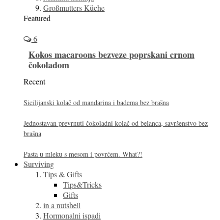
Großmutters Küche
Featured
6
Kokos macaroons bezveze poprskani crnom
čokoladom
Recent
Sicilijanski kolač od mandarina i badema bez brašna
Jednostavan prevrnuti čokoladni kolač od belanca, savršenstvo bez
brašna
Pasta u mleku s mesom i povrćem. What?!
Surviving
Tips & Gifts
Tips&Tricks
Gifts
in a nutshell
Hormonalni ispadi