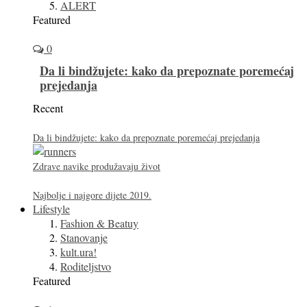
ALERT
Featured
0
Da li bindžujete: kako da prepoznate poremećaj
prejedanja
Recent
Da li bindžujete: kako da prepoznate poremećaj prejedanja
Zdrave navike produžavaju život
Najbolje i najgore dijete 2019.
Lifestyle
Fashion & Beatuy
Stanovanje
kult.ura!
Roditeljstvo
Featured