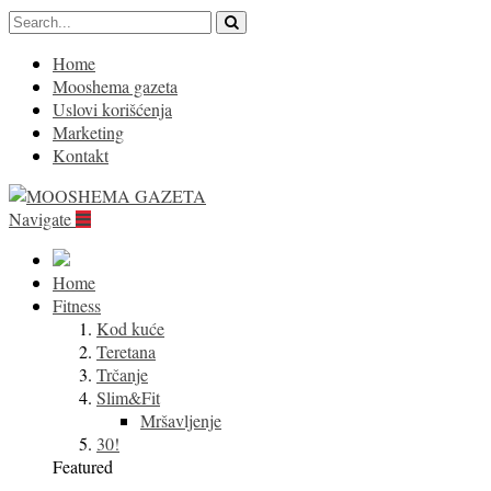
Home
Mooshema gazeta
Uslovi korišćenja
Marketing
Kontakt
Navigate
Home
Fitness
Kod kuće
Teretana
Trčanje
Slim&Fit
Mršavljenje
30!
Featured