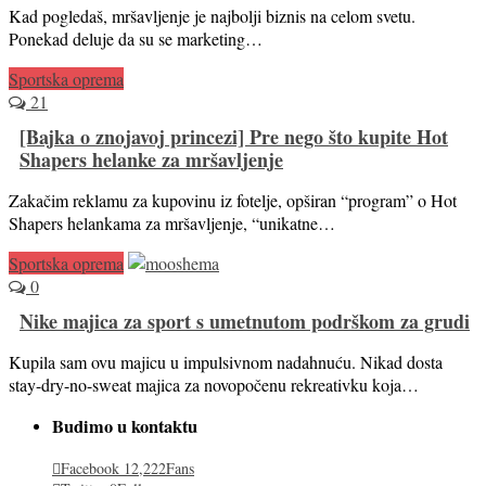
Kad pogledaš, mršavljenje je najbolji biznis na celom svetu.
Ponekad deluje da su se marketing…
Sportska oprema
21
[Bajka o znojavoj princezi] Pre nego što kupite Hot
Shapers helanke za mršavljenje
Zakačim reklamu za kupovinu iz fotelje, opširan “program” o Hot
Shapers helankama za mršavljenje, “unikatne…
Sportska oprema
0
Nike majica za sport s umetnutom podrškom za grudi
Kupila sam ovu majicu u impulsivnom nadahnuću. Nikad dosta
stay-dry-no-sweat majica za novopočenu rekreativku koja…
Budimo u kontaktu
Facebook
12,222
Fans