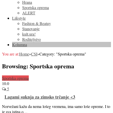
Hrana
Sportska oprema
ALERT
Lifestyle
Fashion & Beatuy
Stanovanje
kult.ura!
Roditeljstvo
Kolumna
You are at:
Home
»
CSI
»
Category: "Sportska oprema"
Browsing:
Sportska oprema
Sportska oprema
10.0
5
Lagami suknja za zimsko trčanje <3
Norvežani kažu da nema lošeg vremena, ima samo loše opreme. I to
je sva istina o…