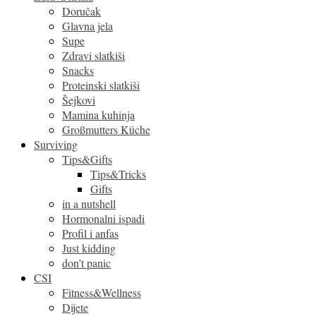
Doručak
Glavna jela
Supe
Zdravi slatkiši
Snacks
Proteinski slatkiši
Šejkovi
Mamina kuhinja
Großmutters Küche
Surviving
Tips&Gifts
Tips&Tricks
Gifts
in a nutshell
Hormonalni ispadi
Profil i anfas
Just kidding
don’t panic
CSI
Fitness&Wellness
Dijete