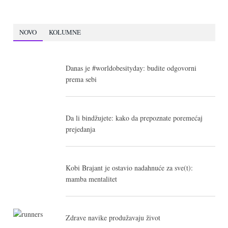
NOVO
KOLUMNE
Danas je #worldobesityday: budite odgovorni
prema sebi
Da li bindžujete: kako da prepoznate poremećaj
prejedanja
Kobi Brajant je ostavio nadahnuće za sve(t):
mamba mentalitet
Zdrave navike produžavaju život