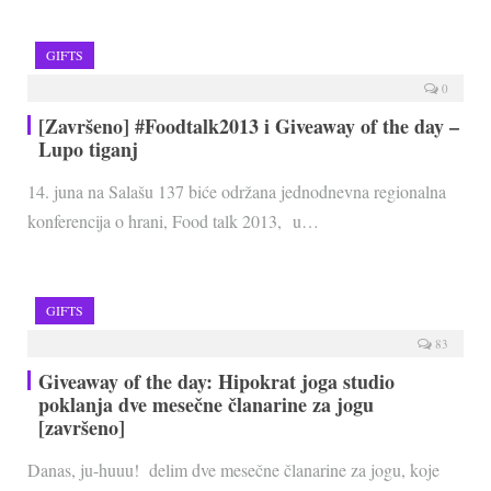
GIFTS
0
[Završeno] #Foodtalk2013 i Giveaway of the day –
Lupo tiganj
14. juna na Salašu 137 biće održana jednodnevna regionalna
konferencija o hrani, Food talk 2013, u…
GIFTS
83
Giveaway of the day: Hipokrat joga studio
poklanja dve mesečne članarine za jogu
[završeno]
Danas, ju-huuu! delim dve mesečne članarine za jogu, koje