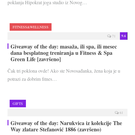
poklanja Hipokrat joga studio iz Novog…
FITNESS&WELLNESS
9.6
71
Giveaway of the day: masaža, ili spa, ili mesec
dana besplatnog treniranja u Fitness & Spa
Green Life [završeno]
Čak tri poklona ovde! Ako ste Novosađanka, žena koja je u
potrazi za dobrim fitnes…
GIFTS
61
Giveaway of the day: Narukvica iz kolekcije The
Way zlatare Stefanović 1886 (završeno)