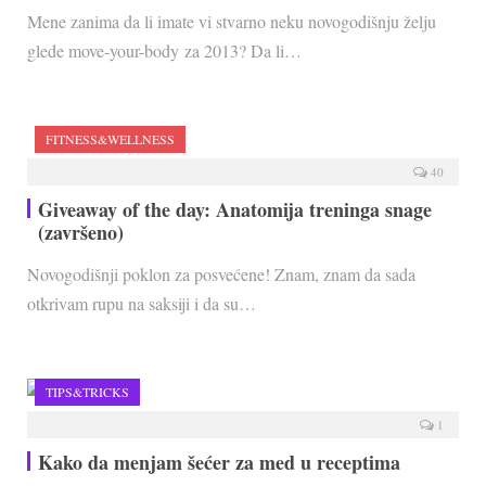
Mene zanima da li imate vi stvarno neku novogodišnju želju
glede move-your-body za 2013? Da li…
FITNESS&WELLNESS
40
Giveaway of the day: Anatomija treninga snage
(završeno)
Novogodišnji poklon za posvećene! Znam, znam da sada
otkrivam rupu na saksiji i da su…
TIPS&TRICKS
1
Kako da menjam šećer za med u receptima