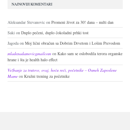
NAJNOVIJI KOMENTARI
Aleksandar Stevanovic
on
Promeni život za 30! dana – nulti dan
Saki
on
Duplo pečeni, duplo čokoladni prhki tost
Jagoda
on
Moj lični obračun sa Dobrim Drvetom i Lošim Prevodom
mladenadamovicgmailcom
on
Kako sam se oslobodila terora organske
hrane i šta je health halo effect
Vežbanje za trutove, ovaj, hoću reći, početnike – Osmeh Zaposlene
Mame
on
Kružni trening za početnike