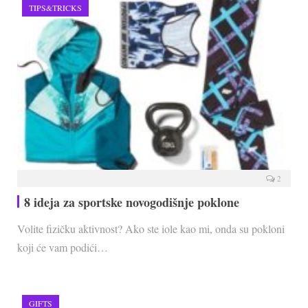
TIPS&TRICKS
2
8 ideja za sportske novogodišnje poklone
Volite fizičku aktivnost? Ako ste iole kao mi, onda su pokloni
koji će vam podići…
GIFTS