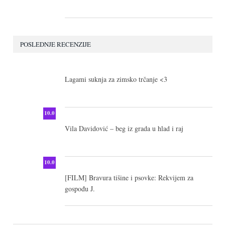
POSLEDNJE RECENZIJE
10.0
Lagami suknja za zimsko trčanje <3
10.0
Vila Davidović – beg iz grada u hlad i raj
10.0
[FILM] Bravura tišine i psovke: Rekvijem za
gospođu J.