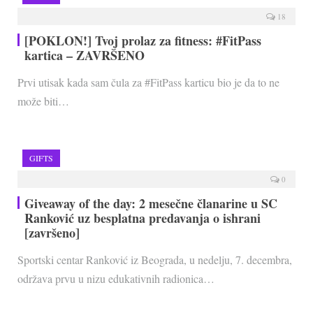
18
[POKLON!] Tvoj prolaz za fitness: #FitPass
kartica – ZAVRŠENO
Prvi utisak kada sam čula za #FitPass karticu bio je da to ne
može biti…
GIFTS
0
Giveaway of the day: 2 mesečne članarine u SC
Ranković uz besplatna predavanja o ishrani
[završeno]
Sportski centar Ranković iz Beograda, u nedelju, 7. decembra,
održava prvu u nizu edukativnih radionica…