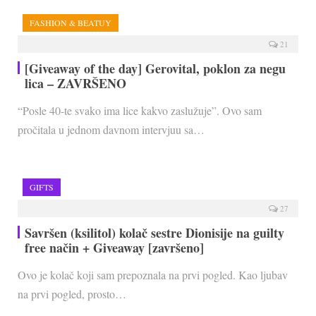
FASHION & BEATUY
21
[Giveaway of the day] Gerovital, poklon za negu
lica – ZAVRŠENO
“Posle 40-te svako ima lice kakvo zaslužuje”. Ovo sam
pročitala u jednom davnom intervjuu sa…
GIFTS
27
Savršen (ksilitol) kolač sestre Dionisije na guilty
free način + Giveaway [završeno]
Ovo je kolač koji sam prepoznala na prvi pogled. Kao ljubav
na prvi pogled, prosto…