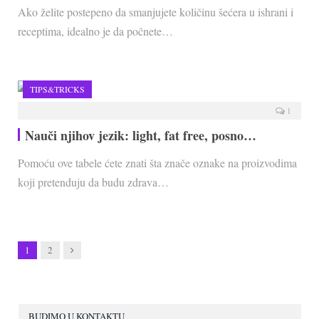
Ako želite postepeno da smanjujete količinu šećera u ishrani i
receptima, idealno je da počnete…
TIPS&TRICKS
1
Nauči njihov jezik: light, fat free, posno…
Pomoću ove tabele ćete znati šta znače oznake na proizvodima
koji pretenduju da budu zdrava…
Next
1
2
BUDIMO U KONTAKTU