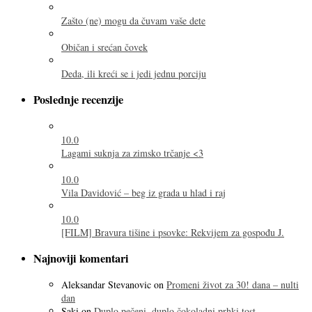
Zašto (ne) mogu da čuvam vaše dete
Običan i srećan čovek
Deda, ili kreći se i jedi jednu porciju
Poslednje recenzije
10.0
Lagami suknja za zimsko trčanje <3
10.0
Vila Davidović – beg iz grada u hlad i raj
10.0
[FILM] Bravura tišine i psovke: Rekvijem za gospođu J.
Najnoviji komentari
Aleksandar Stevanovic
on
Promeni život za 30! dana – nulti
dan
Saki
on
Duplo pečeni, duplo čokoladni prhki tost