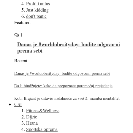
Profil i anfas
Just kidding
don’t panic
Featured
1
Danas je #worldobesityday: budite odgovorni
prema sebi
Recent
Danas je #worldobesityday: budite odgovorni prema sebi
Da li bindžujete: kako da prepoznate poremećaj prejedanja
Kobi Brajant je ostavio nadahnuće za sve(t): mamba mentalitet
CSI
Fitness&Wellness
Dijete
Hrana
Sportska oprema