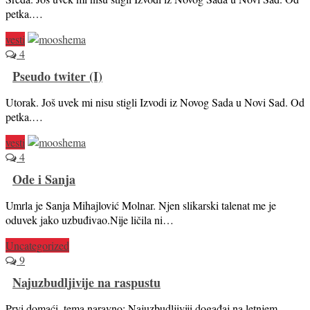
petka.…
vesti
4
Pseudo twiter (I)
Utorak. Još uvek mi nisu stigli Izvodi iz Novog Sada u Novi Sad. Od
petka.…
vesti
4
Ode i Sanja
Umrla je Sanja Mihajlović Molnar. Njen slikarski talenat me je
oduvek jako uzbuđivao.Nije ličila ni…
Uncategorized
9
Najuzbudljivije na raspustu
Prvi domaći, tema naravno: Najuzbudljiviji događaj na letnjem