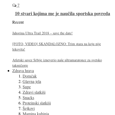
7
10 stvari kojima me je naučila sportska povreda
Recent
Jahorina Ultra Trail 2018 – save the date!
[FOTO, VIDEO] SKANDALOZNO: Trim staza na keju nije
lekovita!
Atletski savez Srbije izneverio naše ultramaratonce za svetsko
takmičenje
Zdrava hrava
Doručak
Glavna jela
Supe
Zdravi slatkiši
Snacks
Proteinski slatkiši
Šejkovi
Mamina kuhinja