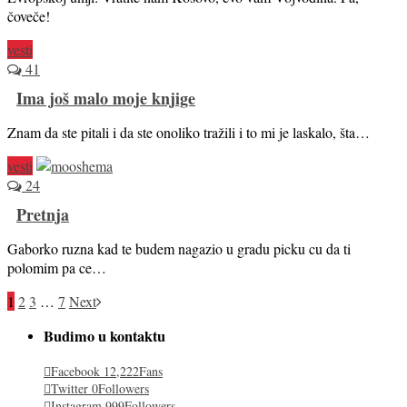
čoveče!
vesti
41
Ima još malo moje knjige
Znam da ste pitali i da ste onoliko tražili i to mi je laskalo, šta…
vesti
24
Pretnja
Gaborko ruzna kad te budem nagazio u gradu picku cu da ti
polomim pa ce…
1
2
3
…
7
Next
Budimo u kontaktu
Facebook
12,222
Fans
Twitter
0
Followers
Instagram
999
Followers