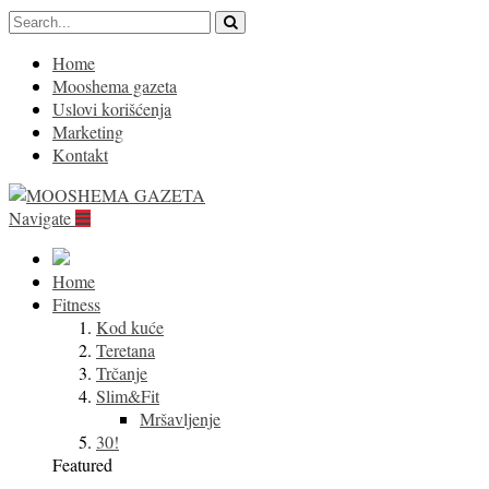
Home
Mooshema gazeta
Uslovi korišćenja
Marketing
Kontakt
Navigate
Home
Fitness
Kod kuće
Teretana
Trčanje
Slim&Fit
Mršavljenje
30!
Featured