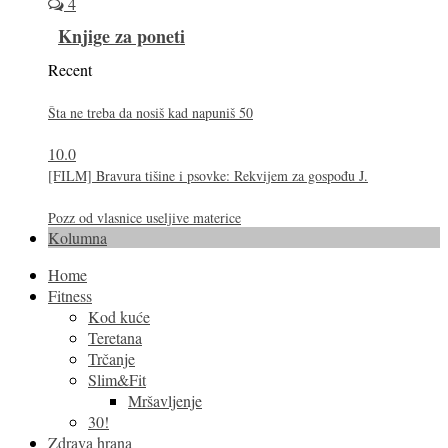
4
Knjige za poneti
Recent
Šta ne treba da nosiš kad napuniš 50
10.0
[FILM] Bravura tišine i psovke: Rekvijem za gospođu J.
Pozz od vlasnice useljive materice
Kolumna
Home
Fitness
Kod kuće
Teretana
Trčanje
Slim&Fit
Mršavljenje
30!
Zdrava hrana