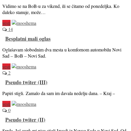
Vidimo se na BoB-u za vikend, ili se čitamo od ponedeljka. Ko
daleko stanuje, može…
vesti
14
Besplatni mali oglas
Oglašavam slobodnim dva mesta u komfornom automobilu Novi
Sad – BoB – Novi Sad.
vesti
2
Pseudo twiter (III)
Papiri stigli. Zamalo da sam im davala nedelju dana. – Kraj –
vesti
0
Pseudo twiter (II)
Sreda. Još uvek mi nisu stigli Izvodi iz Novog Sada u Novi Sad. Od