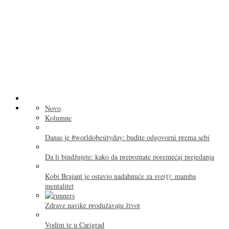
Novo
Kolumne
Danas je #worldobesityday: budite odgovorni prema sebi
Da li bindžujete: kako da prepoznate poremećaj prejedanja
Kobi Brajant je ostavio nadahnuće za sve(t): mamba
mentalitet
Zdrave navike produžavaju život
Vodim te u Carigrad