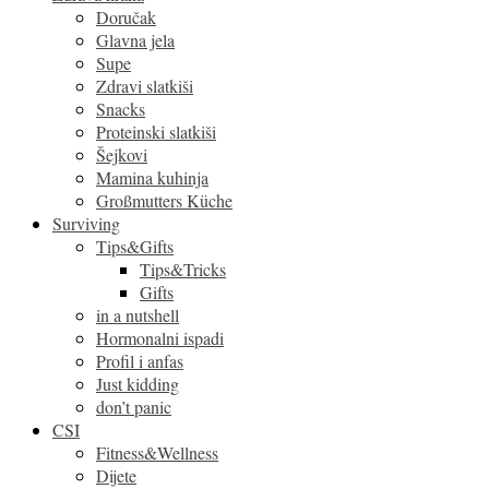
Doručak
Glavna jela
Supe
Zdravi slatkiši
Snacks
Proteinski slatkiši
Šejkovi
Mamina kuhinja
Großmutters Küche
Surviving
Tips&Gifts
Tips&Tricks
Gifts
in a nutshell
Hormonalni ispadi
Profil i anfas
Just kidding
don’t panic
CSI
Fitness&Wellness
Dijete