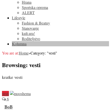
Hrana
Sportska oprema
ALERT
Lifestyle
Fashion & Beatuy
Stanovanje
kult.ura!
Roditeljstvo
Kolumna
You are at:
Home
»
Category: "vesti"
Browsing:
vesti
kratke vesti
vesti
6
BoB