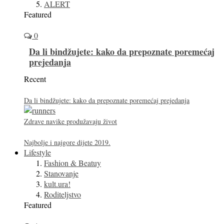
ALERT
Featured
0
Da li bindžujete: kako da prepoznate poremećaj
prejedanja
Recent
Da li bindžujete: kako da prepoznate poremećaj prejedanja
Zdrave navike produžavaju život
Najbolje i najgore dijete 2019.
Lifestyle
Fashion & Beatuy
Stanovanje
kult.ura!
Roditeljstvo
Featured