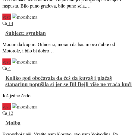
raspustu. Bilo puno gradova, bilo puno sela,…
vesti
14
Subject: symbian
Moram da kupim. Odnosno, moram da bacim ovo đubre od
Motorole, i bilo bi dobro…
vesti
4
Koliko god obećavala da ćeš da kuvaš i plaćaš
stanarinu popušila si jer se Bil Bejli više ne vraća kući
Još jedno čedo.
vesti
12
Molba
Evropskoj uniji: Vratite nam Kosovo, evo vam Vojvodina. Pa,