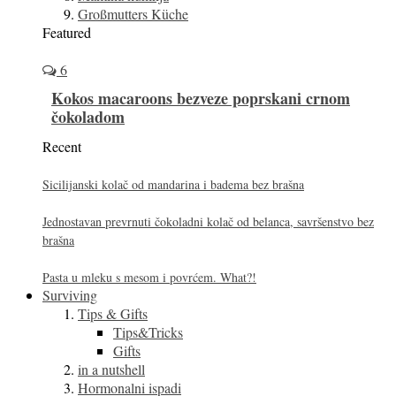
Großmutters Küche
Featured
6
Kokos macaroons bezveze poprskani crnom
čokoladom
Recent
Sicilijanski kolač od mandarina i badema bez brašna
Jednostavan prevrnuti čokoladni kolač od belanca, savršenstvo bez
brašna
Pasta u mleku s mesom i povrćem. What?!
Surviving
Tips & Gifts
Tips&Tricks
Gifts
in a nutshell
Hormonalni ispadi