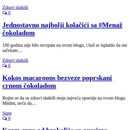
Zdravi slatkiši
0
Jednostavno najbolji kolačići sa #Menaž
čokoladom
100 godina nije bilo recepata na ovom blogu, i baš se isplatilo da me
sačekate…
Zdravi slatkiši
6
Kokos macaroons bezveze poprskani
crnom čokoladom
Bojim se da su zdravi slatkiši moja najveća opsesija na ovom blogu.
Mislim, neću da…
Supe
9