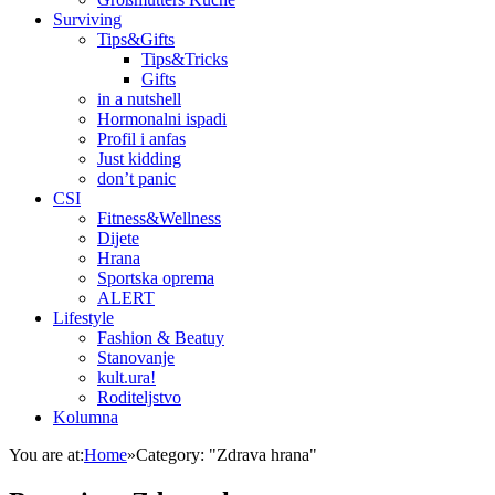
Surviving
Tips&Gifts
Tips&Tricks
Gifts
in a nutshell
Hormonalni ispadi
Profil i anfas
Just kidding
don’t panic
CSI
Fitness&Wellness
Dijete
Hrana
Sportska oprema
ALERT
Lifestyle
Fashion & Beatuy
Stanovanje
kult.ura!
Roditeljstvo
Kolumna
You are at:
Home
»
Category: "Zdrava hrana"