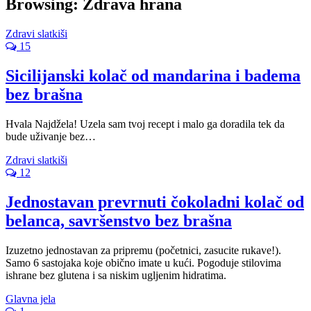
Browsing:
Zdrava hrana
Zdravi slatkiši
15
Sicilijanski kolač od mandarina i badema
bez brašna
Hvala Najdžela! Uzela sam tvoj recept i malo ga doradila tek da
bude uživanje bez…
Zdravi slatkiši
12
Jednostavan prevrnuti čokoladni kolač od
belanca, savršenstvo bez brašna
Izuzetno jednostavan za pripremu (početnici, zasucite rukave!).
Samo 6 sastojaka koje obično imate u kući. Pogoduje stilovima
ishrane bez glutena i sa niskim ugljenim hidratima.
Glavna jela