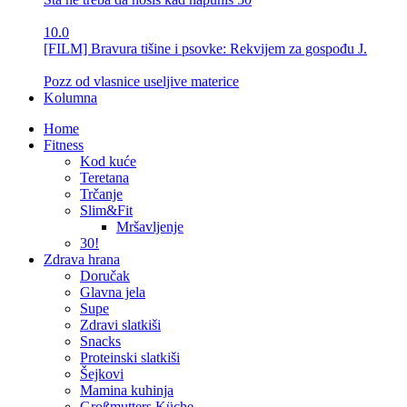
10.0
[FILM] Bravura tišine i psovke: Rekvijem za gospođu J.
Pozz od vlasnice useljive materice
Kolumna
Home
Fitness
Kod kuće
Teretana
Trčanje
Slim&Fit
Mršavljenje
30!
Zdrava hrana
Doručak
Glavna jela
Supe
Zdravi slatkiši
Snacks
Proteinski slatkiši
Šejkovi
Mamina kuhinja
Großmutters Küche