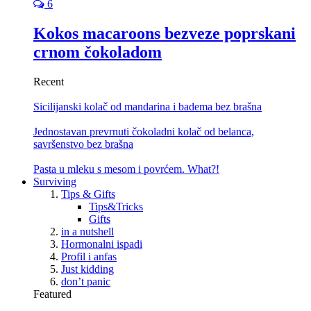
6
Kokos macaroons bezveze poprskani
crnom čokoladom
Recent
Sicilijanski kolač od mandarina i badema bez brašna
Jednostavan prevrnuti čokoladni kolač od belanca,
savršenstvo bez brašna
Pasta u mleku s mesom i povrćem. What?!
Surviving
Tips & Gifts
Tips&Tricks
Gifts
in a nutshell
Hormonalni ispadi
Profil i anfas
Just kidding
don’t panic
Featured