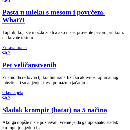
1
Pasta u mleku s mesom i povrćem.
What?!
Taj trik, koji ste možda znali a ako niste, proverite prvom prilikom,
da kuvate testo u…
Zdrava hrana
3
Pet veličanstvenih
Znamo da redovna tj. kontinuirana fizička aktivnost optimalnog
inteziteta i smanjenje stresa pomažu u jačanju…
Glavna jela
3
Sladak krompir (batat) na 5 načina
Ako ga uopšte niste poznavali, vreme je da ga upoznate: sladak
krompir je ujedno i…