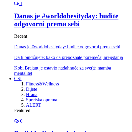
1
Danas je #worldobesityday: budite
odgovorni prema sebi
Recent
Danas je #worldobesityday: budite odgovorni prema sebi
Da li bindžujete: kako da prepoznate poremećaj prejedanja
Kobi Brajant je ostavio nadahnuće za sve(t): mamba
mentalitet
CSI
Fitness&Wellness
Dijete
Hrana
Sportska oprema
ALERT
Featured
0