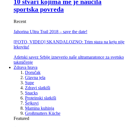
10 stvari kojima me je naučila
sportska povreda
Recent
Jahorina Ultra Trail 2018 – save the date!
[FOTO, VIDEO] SKANDALOZNO: Trim staza na keju nije
lekovita!
Atletski savez Srbije izneverio naše ultramaratonce za svetsko
takmičenje
Zdrava hrava
Doručak
Glavna jela
Supe
Zdravi slatkiši
Snacks
Proteinski slatkiši
Šejkovi
Mamina kuhinja
Großmutters Küche
Featured