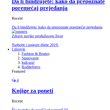
Da li bindžujete: kako da prepoznate
poremećaj prejedanja
Recent
Da li bindžujete: kako da prepoznate poremećaj prejedanja
Zdrave navike produžavaju život
Najbolje i najgore dijete 2019.
Lifestyle
Fashion & Beatuy
Stanovanje
kult.ura!
Roditeljstvo
Featured
4
Knjige za poneti
Recent
Šta ne treba da nosiš kad napuniš 50