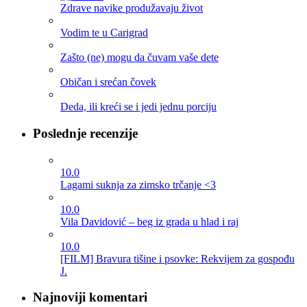
Zdrave navike produžavaju život
Vodim te u Carigrad
Zašto (ne) mogu da čuvam vaše dete
Običan i srećan čovek
Deda, ili kreći se i jedi jednu porciju
Poslednje recenzije
10.0
Lagami suknja za zimsko trčanje <3
10.0
Vila Davidović – beg iz grada u hlad i raj
10.0
[FILM] Bravura tišine i psovke: Rekvijem za gospođu
J.
Najnoviji komentari