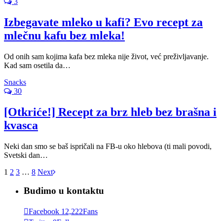
3
Izbegavate mleko u kafi? Evo recept za
mlečnu kafu bez mleka!
Od onih sam kojima kafa bez mleka nije život, već preživljavanje.
Kad sam osetila da…
Snacks
30
[Otkriće!] Recept za brz hleb bez brašna i
kvasca
Neki dan smo se baš ispričali na FB-u oko hlebova (ti mali povodi,
Svetski dan…
1
2
3
…
8
Next
Budimo u kontaktu
Facebook
12,222
Fans