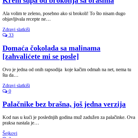
Krem supa od brokolija sa orasima
Ala volim te zeleno, posebno ako si brokoli! To što nisam dugo
objavljivala recepte ne…
Zdravi slatkiši
33
Domaća čokolada sa malinama
[zahvalićete mi se posle]
Ovo je jedna od onih rapsodija koje kačim odmah na net, nema tu
šta da…
Zdravi slatkiši
0
Palačnike bez brašna, još jedna verzija
Kod nas u kući je poslednjih godina muž zadužen za palačinke. Ova
praksa nastala je…
Šejkovi