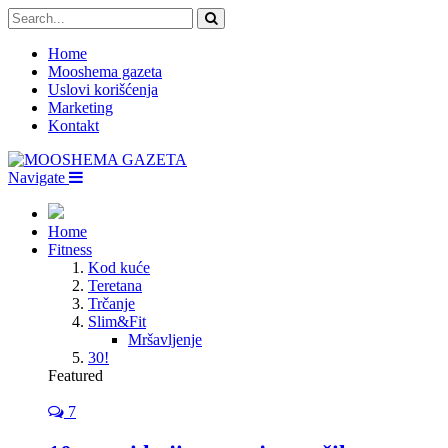
Home
Mooshema gazeta
Uslovi korišćenja
Marketing
Kontakt
Navigate
Home
Fitness
Kod kuće
Teretana
Trčanje
Slim&Fit
Mršavljenje
30!
Featured
7