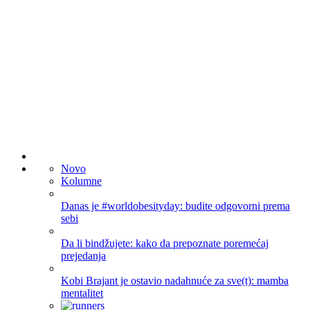
Novo
Kolumne
Danas je #worldobesityday: budite odgovorni prema
sebi
Da li bindžujete: kako da prepoznate poremećaj
prejedanja
Kobi Brajant je ostavio nadahnuće za sve(t): mamba
mentalitet