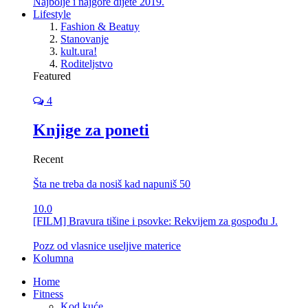
Najbolje i najgore dijete 2019.
Lifestyle
Fashion & Beatuy
Stanovanje
kult.ura!
Roditeljstvo
Featured
4
Knjige za poneti
Recent
Šta ne treba da nosiš kad napuniš 50
10.0
[FILM] Bravura tišine i psovke: Rekvijem za gospođu J.
Pozz od vlasnice useljive materice
Kolumna
Home
Fitness
Kod kuće