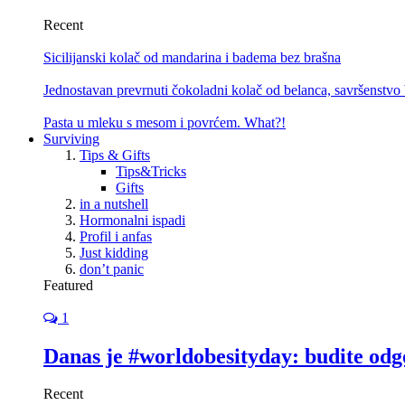
Recent
Sicilijanski kolač od mandarina i badema bez brašna
Jednostavan prevrnuti čokoladni kolač od belanca, savršenstvo
Pasta u mleku s mesom i povrćem. What?!
Surviving
Tips & Gifts
Tips&Tricks
Gifts
in a nutshell
Hormonalni ispadi
Profil i anfas
Just kidding
don’t panic
Featured
1
Danas je #worldobesityday: budite odg
Recent