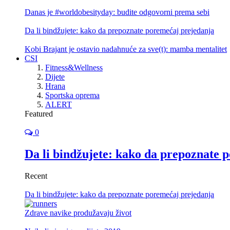
Danas je #worldobesityday: budite odgovorni prema sebi
Da li bindžujete: kako da prepoznate poremećaj prejedanja
Kobi Brajant je ostavio nadahnuće za sve(t): mamba mentalitet
CSI
Fitness&Wellness
Dijete
Hrana
Sportska oprema
ALERT
Featured
0
Da li bindžujete: kako da prepoznate 
Recent
Da li bindžujete: kako da prepoznate poremećaj prejedanja
Zdrave navike produžavaju život