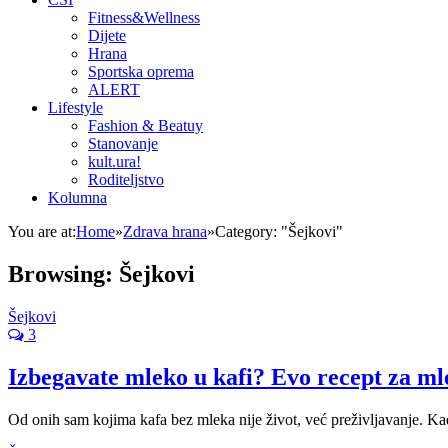
Fitness&Wellness
Dijete
Hrana
Sportska oprema
ALERT
Lifestyle
Fashion & Beatuy
Stanovanje
kult.ura!
Roditeljstvo
Kolumna
You are at:
Home
»
Zdrava hrana
»
Category: "Šejkovi"
Browsing:
Šejkovi
Šejkovi
3
Izbegavate mleko u kafi? Evo recept za ml
Od onih sam kojima kafa bez mleka nije život, već preživljavanje. K