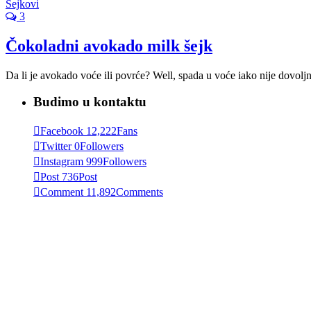
Šejkovi
3
Čokoladni avokado milk šejk
Da li je avokado voće ili povrće? Well, spada u voće iako nije dovolj
Budimo u kontaktu
Facebook
12,222
Fans
Twitter
0
Followers
Instagram
999
Followers
Post
736
Post
Comment
11,892
Comments