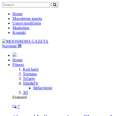
Home
Mooshema gazeta
Uslovi korišćenja
Marketing
Kontakt
Navigate
Home
Fitness
Kod kuće
Teretana
Trčanje
Slim&Fit
Mršavljenje
30!
Featured
7