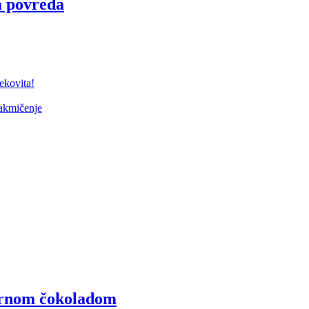
a povreda
kovita!
takmičenje
crnom čokoladom