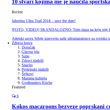
10 stvari kojima me je naučila sportsk
Recent
Jahorina Ultra Trail 2018 – save the date!
[FOTO, VIDEO] SKANDALOZNO: Trim staza na keju nije le
Atletski savez Srbije izneverio naše ultramaratonce za svetsko 
Zdrava hrava
Doručak
Glavna jela
Supe
Zdravi slatkiši
Snacks
Proteinski slatkiši
Šejkovi
Mamina kuhinja
Großmutters Küche
Featured
6
Kokos macaroons bezveze poprskani 