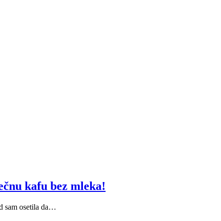
ečnu kafu bez mleka!
ad sam osetila da…