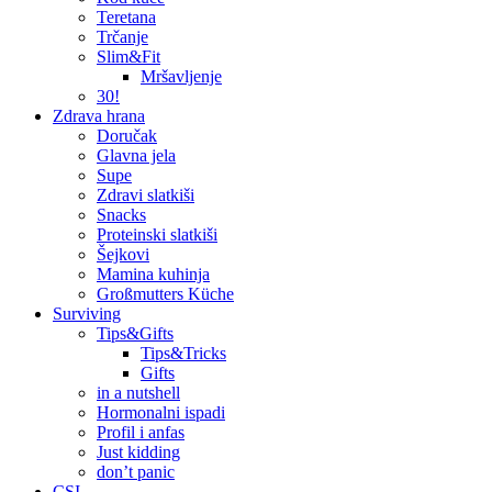
Teretana
Trčanje
Slim&Fit
Mršavljenje
30!
Zdrava hrana
Doručak
Glavna jela
Supe
Zdravi slatkiši
Snacks
Proteinski slatkiši
Šejkovi
Mamina kuhinja
Großmutters Küche
Surviving
Tips&Gifts
Tips&Tricks
Gifts
in a nutshell
Hormonalni ispadi
Profil i anfas
Just kidding
don’t panic
CSI