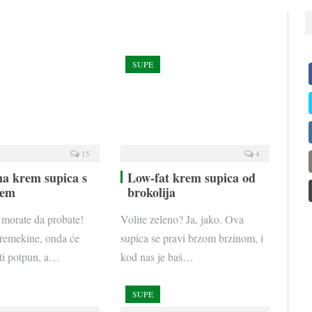
SUPE
15
4
a krem supica s
Low-fat krem supica od
jem
brokolija
 morate da probate!
Volite zeleno? Ja, jako. Ova
remekine, onda će
supica se pravi brzom brzinom, i
iti potpun, a…
kod nas je baš…
SUPE