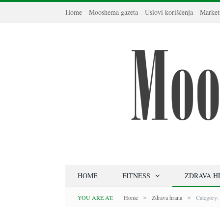
Home
Mooshema gazeta
Uslovi korišćenja
Market
HOME
FITNESS
ZDRAVA H
»
»
YOU ARE AT:
Home
Zdrava hrana
Category: