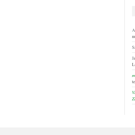
A
n
S
J
L
m
t
V
Z