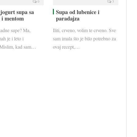
0
3
jogurt supa sa
Supa od lubenice i
 i mentom
paradajza
hladne supe? Ma,
Iliti, crveno, volim te crveno. Sve
ah je i leto i
sam imala što je bilo potrebno za
 Mislim, kad sam…
ovaj recept,…