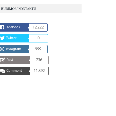
BUDIMO U KONTAKTU
Facebook
12,222
Twitter
0
Instagram
999
Post
736
Comment
11,892