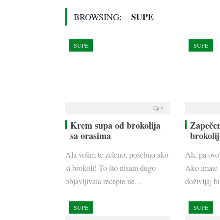
SUPE
BROWSING:
SUPE
SUPE
9
Krem supa od brokolija
Zapečen
sa orasima
brokoli
Ala volim te zeleno, posebno ako
Ah, pa ovo
si brokoli! To što nisam dugo
Ako imate 
objavljivala recepte ne…
doživljaj b
SUPE
SUPE