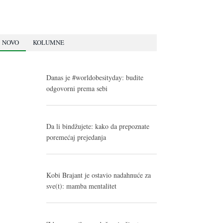
NOVO
KOLUMNE
Danas je #worldobesityday: budite
odgovorni prema sebi
Da li bindžujete: kako da prepoznate
poremećaj prejedanja
Kobi Brajant je ostavio nadahnuće za
sve(t): mamba mentalitet