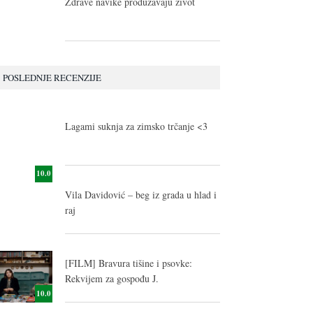
Zdrave navike produžavaju život
POSLEDNJE RECENZIJE
10.0
Lagami suknja za zimsko trčanje <3
10.0
Vila Davidović – beg iz grada u hlad i
raj
[FILM] Bravura tišine i psovke:
Rekvijem za gospođu J.
10.0