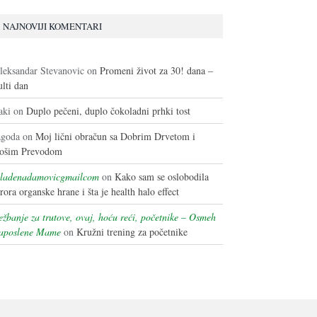
NAJNOVIJI KOMENTARI
leksandar Stevanovic
on
Promeni život za 30! dana –
ulti dan
aki
on
Duplo pečeni, duplo čokoladni prhki tost
agoda
on
Moj lični obračun sa Dobrim Drvetom i
ošim Prevodom
ladenadamovicgmailcom
on
Kako sam se oslobodila
erora organske hrane i šta je health halo effect
ežbanje za trutove, ovaj, hoću reći, početnike – Osmeh
aposlene Mame
on
Kružni trening za početnike