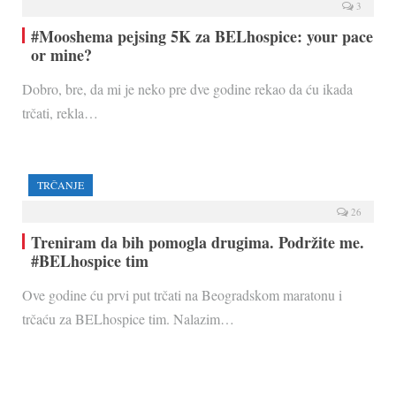
3
#Mooshema pejsing 5K za BELhospice: your pace
or mine?
Dobro, bre, da mi je neko pre dve godine rekao da ću ikada
trčati, rekla…
TRČANJE
26
Treniram da bih pomogla drugima. Podržite me.
#BELhospice tim
Ove godine ću prvi put trčati na Beogradskom maratonu i
trčaću za BELhospice tim. Nalazim…