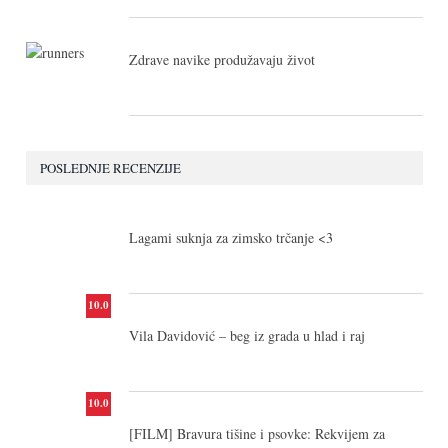
Zdrave navike produžavaju život
POSLEDNJE RECENZIJE
10.0
Lagami suknja za zimsko trčanje <3
10.0
Vila Davidović – beg iz grada u hlad i raj
10.0
[FILM] Bravura tišine i psovke: Rekvijem za