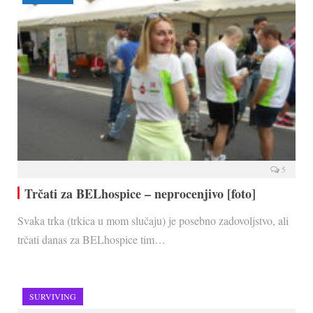
5
Trčati za BELhospice – neprocenjivo [foto]
Svaka trka (trkica u mom slučaju) je posebno zadovoljstvo, ali
trčati danas za BELhospice tim…
SURVIVING