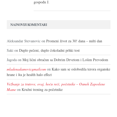
gospođu J.
NAJNOVIJI KOMENTARI
Aleksandar Stevanovic
on
Promeni život za 30! dana – nulti dan
Saki
on
Duplo pečeni, duplo čokoladni prhki tost
Jagoda
on
Moj lični obračun sa Dobrim Drvetom i Lošim Prevodom
mladenadamovicgmailcom
on
Kako sam se oslobodila terora organske
hrane i šta je health halo effect
Vežbanje za trutove, ovaj, hoću reći, početnike – Osmeh Zaposlene
Mame
on
Kružni trening za početnike