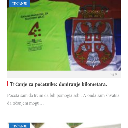
TRČANJE
0
Trčanje za početnike: doniranje kilometara.
Počela sam da trčim da bih pomogla sebi. A onda sam shvatila
da trčanjem mogu…
TRČANJE