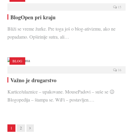
15
BlogOpen pri kraju
Bliži se vreme žurke. Pre toga još o blog-ativizmu, ako ne
popadamo. Opširinije sutra, ali…
BLOG
16
Važno je drugarstvo
Kartice/ulaznice – upakovane. MousePadovi – suše se 😉
Blogopedija – štampa se. WiFi – postavljen.…
Next
1
2