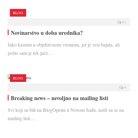
BLOG
11
Novinarstvo u doba urednika?
Jako kasnim u objektivnom vremenu, jer je vest bajata, ali
pošto sam je tek juče…
BLOG
9
Breaking news – nevoljno na mailing listi
Svi koji su bili na BlogOpenu u Novom Sadu, našli su se na
mailing listi…