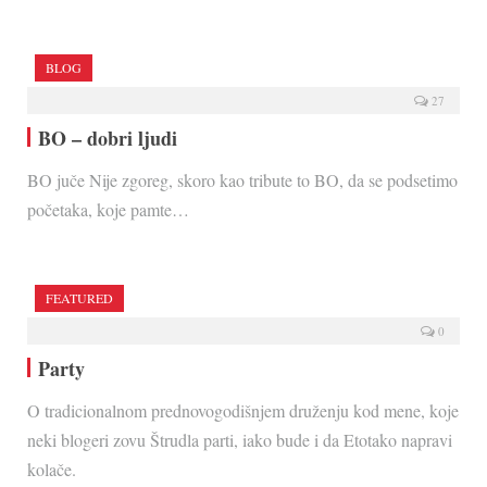
BLOG
27
BO – dobri ljudi
BO juče Nije zgoreg, skoro kao tribute to BO, da se podsetimo
početaka, koje pamte…
FEATURED
0
Party
O tradicionalnom prednovogodišnjem druženju kod mene, koje
neki blogeri zovu Štrudla parti, iako bude i da Etotako napravi
kolače.