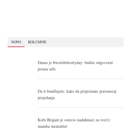
NOVO
KOLUMNE
Danas je #worldobesityday: budite odgovorni
prema sebi
Da li bindžujete: kako da prepoznate poremećaj
prejedanja
Kobi Brajant je ostavio nadahnuće za sve(t):
mamba mentalitet