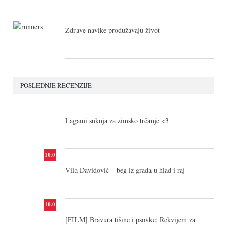
Zdrave navike produžavaju život
POSLEDNJE RECENZIJE
10.0
Lagami suknja za zimsko trčanje <3
10.0
Vila Davidović – beg iz grada u hlad i raj
10.0
[FILM] Bravura tišine i psovke: Rekvijem za