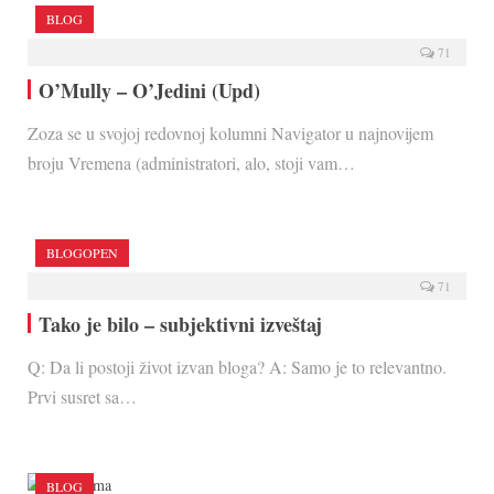
BLOG
71
O’Mully – O’Jedini (Upd)
Zoza se u svojoj redovnoj kolumni Navigator u najnovijem
broju Vremena (administratori, alo, stoji vam…
BLOGOPEN
71
Tako je bilo – subjektivni izveštaj
Q: Da li postoji život izvan bloga? A: Samo je to relevantno.
Prvi susret sa…
BLOG