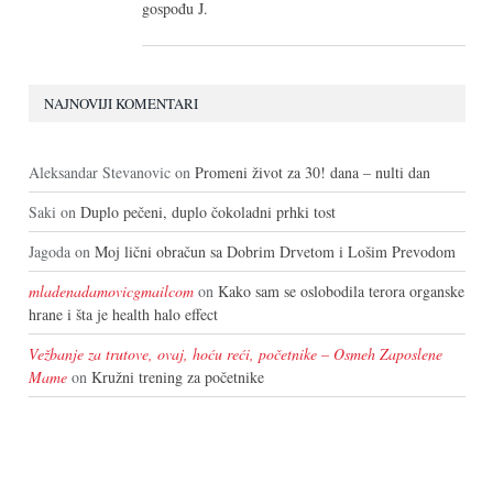
gospođu J.
NAJNOVIJI KOMENTARI
Aleksandar Stevanovic
on
Promeni život za 30! dana – nulti dan
Saki
on
Duplo pečeni, duplo čokoladni prhki tost
Jagoda
on
Moj lični obračun sa Dobrim Drvetom i Lošim Prevodom
mladenadamovicgmailcom
on
Kako sam se oslobodila terora organske
hrane i šta je health halo effect
Vežbanje za trutove, ovaj, hoću reći, početnike – Osmeh Zaposlene
Mame
on
Kružni trening za početnike