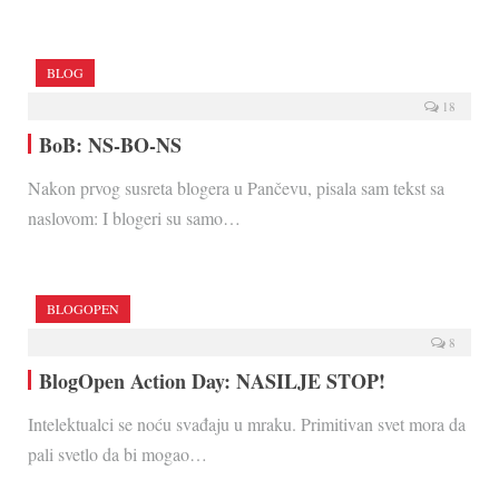
BLOG
18
BoB: NS-BO-NS
Nakon prvog susreta blogera u Pančevu, pisala sam tekst sa
naslovom: I blogeri su samo…
BLOGOPEN
8
BlogOpen Action Day: NASILJE STOP!
Intelektualci se noću svađaju u mraku. Primitivan svet mora da
pali svetlo da bi mogao…