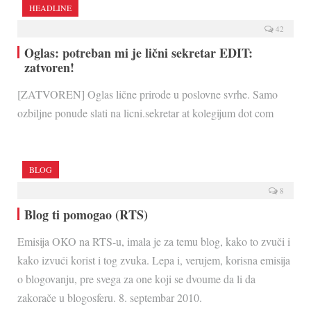
HEADLINE
42
Oglas: potreban mi je lični sekretar EDIT:
zatvoren!
[ZATVOREN] Oglas lične prirode u poslovne svrhe. Samo
ozbiljne ponude slati na licni.sekretar at kolegijum dot com
BLOG
8
Blog ti pomogao (RTS)
Emisija OKO na RTS-u, imala je za temu blog, kako to zvuči i
kako izvući korist i tog zvuka. Lepa i, verujem, korisna emisija
o blogovanju, pre svega za one koji se dvoume da li da
zakorače u blogosferu. 8. septembar 2010.