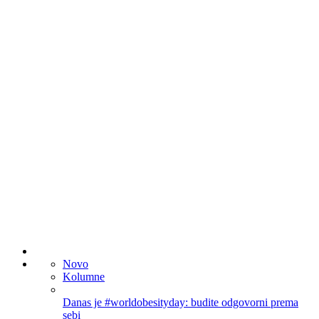
Novo
Kolumne
Danas je #worldobesityday: budite odgovorni prema
sebi