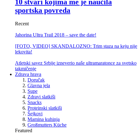
10 stvari kojima me je naučila
sportska povreda
Recent
Jahorina Ultra Trail 2018 – save the date!
[FOTO, VIDEO] SKANDALOZNO: Trim staza na keju nije
lekovita!
Atletski savez Srbije izneverio naše ultramaratonce za svetsko
takmičenje
Zdrava hrava
Doručak
Glavna jela
Supe
Zdravi slatkiši
Snacks
Proteinski slatkiši
Šejkovi
Mamina kuhinja
Großmutters Küche
Featured