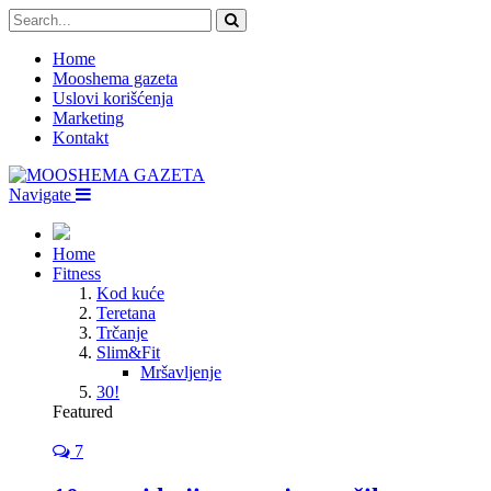
Home
Mooshema gazeta
Uslovi korišćenja
Marketing
Kontakt
Navigate
Home
Fitness
Kod kuće
Teretana
Trčanje
Slim&Fit
Mršavljenje
30!
Featured
7