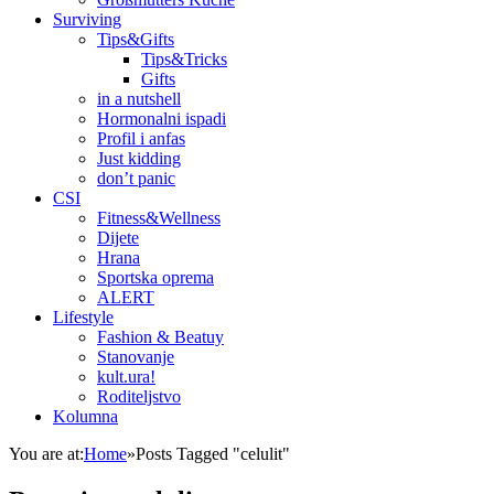
Surviving
Tips&Gifts
Tips&Tricks
Gifts
in a nutshell
Hormonalni ispadi
Profil i anfas
Just kidding
don’t panic
CSI
Fitness&Wellness
Dijete
Hrana
Sportska oprema
ALERT
Lifestyle
Fashion & Beatuy
Stanovanje
kult.ura!
Roditeljstvo
Kolumna
You are at:
Home
»
Posts Tagged "celulit"