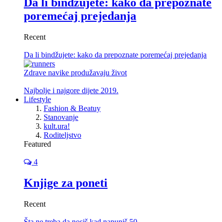
Da li bindžujete: kako da prepoznate
poremećaj prejedanja
Recent
Da li bindžujete: kako da prepoznate poremećaj prejedanja
Zdrave navike produžavaju život
Najbolje i najgore dijete 2019.
Lifestyle
Fashion & Beatuy
Stanovanje
kult.ura!
Roditeljstvo
Featured
4
Knjige za poneti
Recent
Šta ne treba da nosiš kad napuniš 50