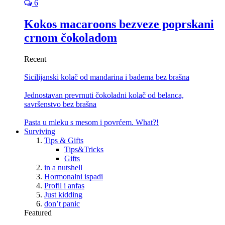
6
Kokos macaroons bezveze poprskani
crnom čokoladom
Recent
Sicilijanski kolač od mandarina i badema bez brašna
Jednostavan prevrnuti čokoladni kolač od belanca,
savršenstvo bez brašna
Pasta u mleku s mesom i povrćem. What?!
Surviving
Tips & Gifts
Tips&Tricks
Gifts
in a nutshell
Hormonalni ispadi
Profil i anfas
Just kidding
don’t panic
Featured