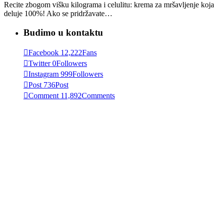
Recite zbogom višku kilograma i celulitu: krema za mršavljenje koja
deluje 100%! Ako se pridržavate…
Budimo u kontaktu
Facebook
12,222
Fans
Twitter
0
Followers
Instagram
999
Followers
Post
736
Post
Comment
11,892
Comments