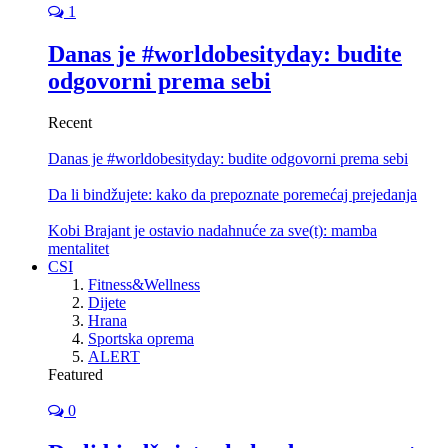
1
Danas je #worldobesityday: budite
odgovorni prema sebi
Recent
Danas je #worldobesityday: budite odgovorni prema sebi
Da li bindžujete: kako da prepoznate poremećaj prejedanja
Kobi Brajant je ostavio nadahnuće za sve(t): mamba
mentalitet
CSI
Fitness&Wellness
Dijete
Hrana
Sportska oprema
ALERT
Featured
0