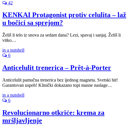
42
KENKAI Protagonist protiv celulita – laž
u bočici sa sprejom?
Želiš li telo iz snova za sedam dana? Lezi, spavaj i sanjaj. Želiš li
vitko…
in a nutshell
6
Anticelulit trenerica – Prêt-à-Porter
Anticelulit pamučna trenerica bez ijednog magneta. Svetski hit!
Garantovan uspeh! Klinički dokazano topi masne naslage…
in a nutshell
6
Revolucionarno otkriće: krema za
mršljavljenje