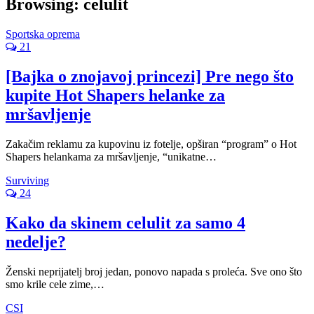
Browsing:
celulit
Sportska oprema
21
[Bajka o znojavoj princezi] Pre nego što
kupite Hot Shapers helanke za
mršavljenje
Zakačim reklamu za kupovinu iz fotelje, opširan “program” o Hot
Shapers helankama za mršavljenje, “unikatne…
Surviving
24
Kako da skinem celulit za samo 4
nedelje?
Ženski neprijatelj broj jedan, ponovo napada s proleća. Sve ono što
smo krile cele zime,…
CSI