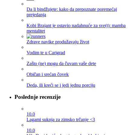
Da li bindžujete: kako da prepoznate poremećaj
prejedanja
Kobi Brajant je ostavio nadahnuće za sve(t): mamba
mentalitet
Zdrave navike produžavaju život
Vodim te u Carigrad
Zašto (ne) mogu da čuvam vaše dete
Običan i srećan čovek
Deda, ili kreći se i jedi jednu porciju
Poslednje recenzije
10.0
Lagami suknja za zimsko trčanje <3
10.0