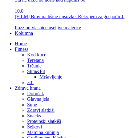
10.0
[FILM] Bravura tišine i psovke: Rekvijem za gospođu J.
Pozz od vlasnice useljive materice
Kolumna
Home
Fitness
Kod kuće
Teretana
Trčanje
Slim&Fit
Mršavljenje
30!
Zdrava hrana
Doručak
Glavna jela
Supe
Zdravi slatkiši
Snacks
Proteinski slatkiši
Šejkovi
Mamina kuhinja
Großmutters Küche