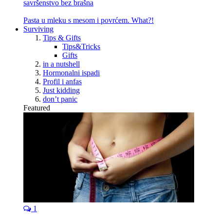
savršenstvo bez brašna
Pasta u mleku s mesom i povrćem. What?!
Surviving
Tips & Gifts
Tips&Tricks
Gifts
in a nutshell
Hormonalni ispadi
Profil i anfas
Just kidding
don’t panic
Featured
1