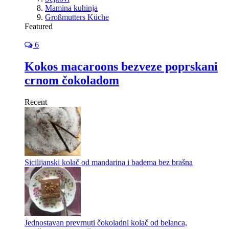
Mamina kuhinja
Großmutters Küche
Featured
6
Kokos macaroons bezveze poprskani
crnom čokoladom
Recent
Sicilijanski kolač od mandarina i badema bez brašna
Jednostavan prevrnuti čokoladni kolač od belanca,