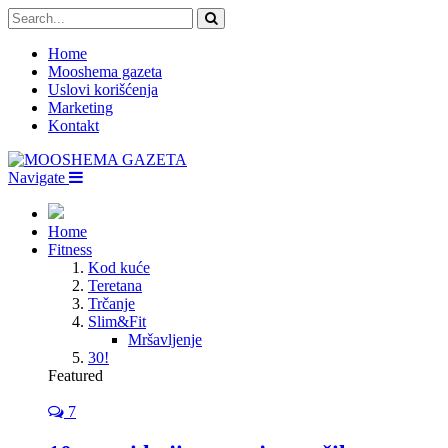
Home
Mooshema gazeta
Uslovi korišćenja
Marketing
Kontakt
Navigate
Home
Fitness
Kod kuće
Teretana
Trčanje
Slim&Fit
Mršavljenje
30!
Featured
7