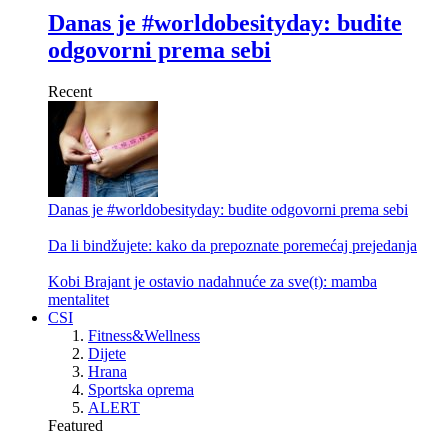
Danas je #worldobesityday: budite
odgovorni prema sebi
Recent
Danas je #worldobesityday: budite odgovorni prema sebi
Da li bindžujete: kako da prepoznate poremećaj prejedanja
Kobi Brajant je ostavio nadahnuće za sve(t): mamba
mentalitet
CSI
Fitness&Wellness
Dijete
Hrana
Sportska oprema
ALERT
Featured