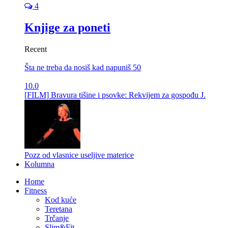
4
Knjige za poneti
Recent
Šta ne treba da nosiš kad napuniš 50
10.0
[FILM] Bravura tišine i psovke: Rekvijem za gospođu J.
Pozz od vlasnice useljive materice
Kolumna
Home
Fitness
Kod kuće
Teretana
Trčanje
Slim&Fit