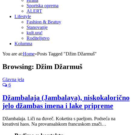
Hrana
Sportska oprema
ALERT
Lifestyle
Fashion & Beatuy
Stanovanje
kult.ura!
Roditeljstvo
Kolumna
You are at:
Home
»
Posts Tagged "Džim Džarmuš"
Browsing:
Džim Džarmuš
Glavna jela
6
Džambalaja (Jambalaya), niskokalorično
jelo džambas imena i lake pripreme
Džambalaja. Liči na đuveč. Koketira s paeljom. Podseća na
kreativni haos. Na provansalskom francuskom znači…