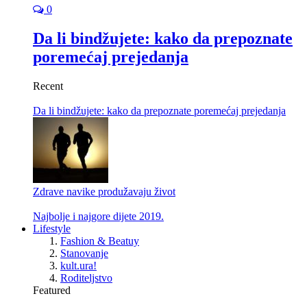
0
Da li bindžujete: kako da prepoznate
poremećaj prejedanja
Recent
Da li bindžujete: kako da prepoznate poremećaj prejedanja
Zdrave navike produžavaju život
Najbolje i najgore dijete 2019.
Lifestyle
Fashion & Beatuy
Stanovanje
kult.ura!
Roditeljstvo
Featured