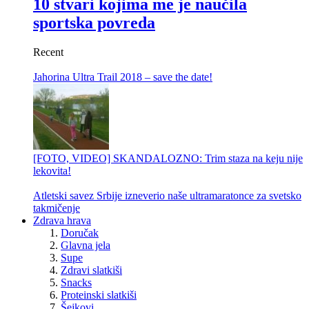
10 stvari kojima me je naučila
sportska povreda
Recent
Jahorina Ultra Trail 2018 – save the date!
[FOTO, VIDEO] SKANDALOZNO: Trim staza na keju nije
lekovita!
Atletski savez Srbije izneverio naše ultramaratonce za svetsko
takmičenje
Zdrava hrava
Doručak
Glavna jela
Supe
Zdravi slatkiši
Snacks
Proteinski slatkiši
Šejkovi