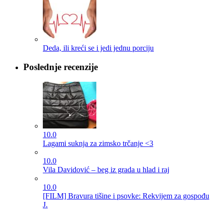
Deda, ili kreći se i jedi jednu porciju
Poslednje recenzije
10.0
Lagami suknja za zimsko trčanje <3
10.0
Vila Davidović – beg iz grada u hlad i raj
10.0
[FILM] Bravura tišine i psovke: Rekvijem za gospođu
J.