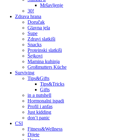
Mršavljenje
30!
Zdrava hrana
Doručak
Glavna jela
Supe
Zdravi slatkiši
Snacks
Proteinski slatkiši
Šejkovi
Mamina kuhinja
Großmutters Küche
Surviving
Tips&Gifts
Tips&Tricks
Gifts
in a nutshell
Hormonalni ispadi
Profil i anfas
Just kidding
don’t panic
CSI
Fitness&Wellness
Dijete