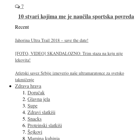
7
10 stvari kojima me je naučila sportska povreda
Recent
Jahorina Ultra Trail 2018 – save the date!
[FOTO, VIDEO] SKANDALOZNO: Trim staza na keju nije
lekovita!
Atletski savez Srbije izneverio naše ultramaratonce za svetsko
takmičenje
Zdrava hrava
Doručak
Glavna jela
Supe
Zdravi slatkiši
Snacks
Proteinski slatkiši
Šejkovi
Mamina kuhinja