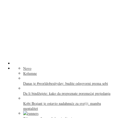
Novo
Kolumne
Danas je #worldobesityday: budite odgovorni prema sebi
Da li bindžujete: kako da prepoznate poremećaj prejedanja
Kobi Brajant je ostavio nadahnuće za sve(t): mamba
mentalitet