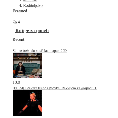
Roditeljstvo
Featured
4
Knjige za poneti
Recent
Šta ne treba da nosiš kad napuniš 50
10.0
[FILM] Bravura tišine i psovke: Rekvijem za gospođu J.