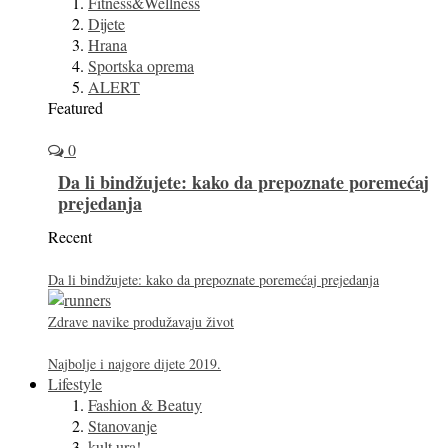
Fitness&Wellness
Dijete
Hrana
Sportska oprema
ALERT
Featured
0
Da li bindžujete: kako da prepoznate poremećaj
prejedanja
Recent
Da li bindžujete: kako da prepoznate poremećaj prejedanja
Zdrave navike produžavaju život
Najbolje i najgore dijete 2019.
Lifestyle
Fashion & Beatuy
Stanovanje
kult.ura!