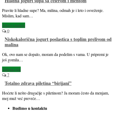
Hladna jogurt supa sa celerom i mentom
Pravite li hladne supe? Ma, milina, odmah je i leto i osveženje.
Mislim, kad sam…
Zdravi slatkiši
0
Niskokalorična jogurt poslastica s toplim prelivom od
malina
Ok, ovo nam se dopalo, moram da podelim s vama. U pripremi je
još gomila…
Glavna jela
7
Totalno zdrava piletina “birijani”
Hoćete li nešto drugačije s piletinom? Ja moram često da menjam,
moj muž već prevrće…
Budimo u kontaktu