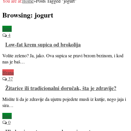
You are at:
Home
»
Posts Tagged "jogurt"
Browsing:
jogurt
Supe
4
Low-fat krem supica od brokolija
Volite zeleno? Ja, jako. Ova supica se pravi brzom brzinom, i kod
nas je baš…
Hrana
37
Žitarice ili tradicionalni doručak, šta je zdravije?
Mislite li da je zdravije da ujutru pojedete musli iz kutije, nego jaja i
sira…
Supe
0