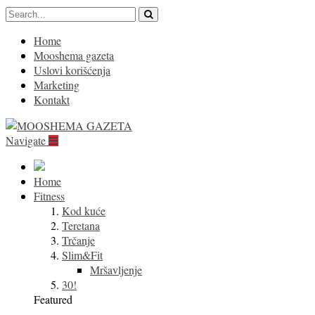
Home
Mooshema gazeta
Uslovi korišćenja
Marketing
Kontakt
Navigate
Home
Fitness
Kod kuće
Teretana
Trčanje
Slim&Fit
Mršavljenje
30!
Featured