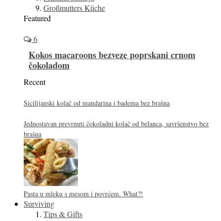
Großmutters Küche
Featured
6
Kokos macaroons bezveze poprskani crnom
čokoladom
Recent
Sicilijanski kolač od mandarina i badema bez brašna
Jednostavan prevrnuti čokoladni kolač od belanca, savršenstvo bez
brašna
Pasta u mleku s mesom i povrćem. What?!
Surviving
Tips & Gifts