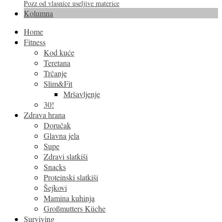
Pozz od vlasnice useljive materice
Kolumna
Home
Fitness
Kod kuće
Teretana
Trčanje
Slim&Fit
Mršavljenje
30!
Zdrava hrana
Doručak
Glavna jela
Supe
Zdravi slatkiši
Snacks
Proteinski slatkiši
Šejkovi
Mamina kuhinja
Großmutters Küche
Surviving