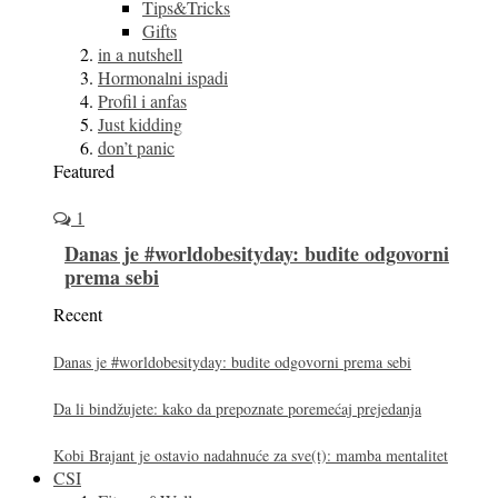
Tips&Tricks
Gifts
in a nutshell
Hormonalni ispadi
Profil i anfas
Just kidding
don’t panic
Featured
1
Danas je #worldobesityday: budite odgovorni
prema sebi
Recent
Danas je #worldobesityday: budite odgovorni prema sebi
Da li bindžujete: kako da prepoznate poremećaj prejedanja
Kobi Brajant je ostavio nadahnuće za sve(t): mamba mentalitet
CSI