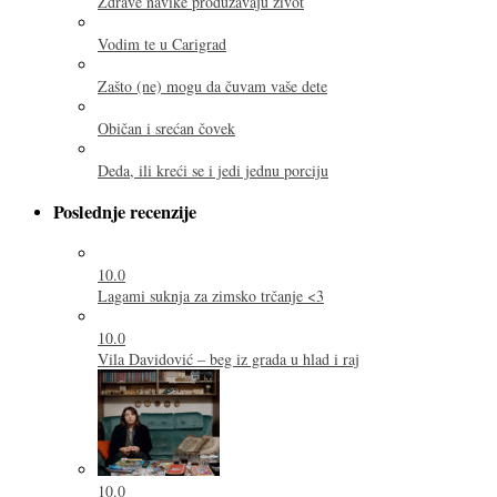
Zdrave navike produžavaju život
Vodim te u Carigrad
Zašto (ne) mogu da čuvam vaše dete
Običan i srećan čovek
Deda, ili kreći se i jedi jednu porciju
Poslednje recenzije
10.0
Lagami suknja za zimsko trčanje <3
10.0
Vila Davidović – beg iz grada u hlad i raj
10.0