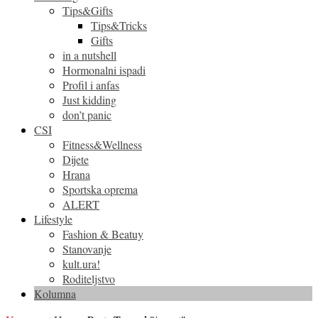
Tips&Gifts
Tips&Tricks
Gifts
in a nutshell
Hormonalni ispadi
Profil i anfas
Just kidding
don’t panic
CSI
Fitness&Wellness
Dijete
Hrana
Sportska oprema
ALERT
Lifestyle
Fashion & Beatuy
Stanovanje
kult.ura!
Roditeljstvo
Kolumna