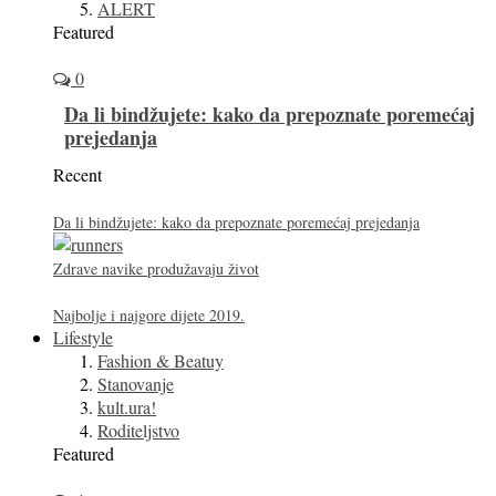
ALERT
Featured
0
Da li bindžujete: kako da prepoznate poremećaj
prejedanja
Recent
Da li bindžujete: kako da prepoznate poremećaj prejedanja
Zdrave navike produžavaju život
Najbolje i najgore dijete 2019.
Lifestyle
Fashion & Beatuy
Stanovanje
kult.ura!
Roditeljstvo
Featured