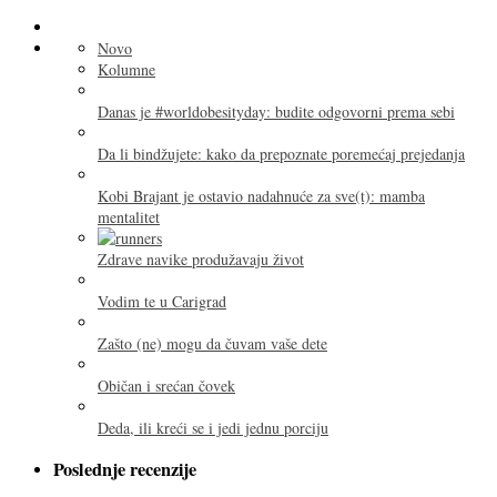
Novo
Kolumne
Danas je #worldobesityday: budite odgovorni prema sebi
Da li bindžujete: kako da prepoznate poremećaj prejedanja
Kobi Brajant je ostavio nadahnuće za sve(t): mamba
mentalitet
Zdrave navike produžavaju život
Vodim te u Carigrad
Zašto (ne) mogu da čuvam vaše dete
Običan i srećan čovek
Deda, ili kreći se i jedi jednu porciju
Poslednje recenzije