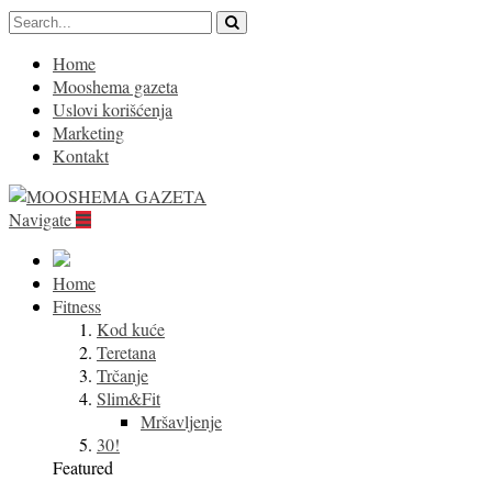
Home
Mooshema gazeta
Uslovi korišćenja
Marketing
Kontakt
Navigate
Home
Fitness
Kod kuće
Teretana
Trčanje
Slim&Fit
Mršavljenje
30!
Featured