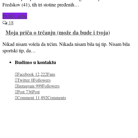
Fredskov (41), tih tri stotine pređenih…
Profil i anfas
18
Moja priča o trčanju (može da bude i tvoja)
Nikad nisam volela da trčim. Nikada nisam bila taj tip. Nisam bila
sportski tip, da…
Budimo u kontaktu
Facebook
12,222
Fans
Twitter
0
Followers
Instagram
999
Followers
Post
736
Post
Comment
11,892
Comments