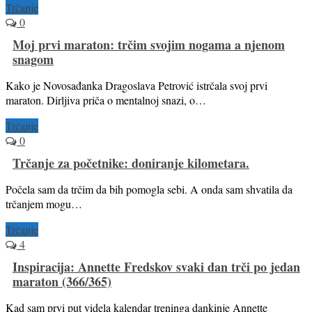
Trčanje
0
Moj prvi maraton: trčim svojim nogama a njenom
snagom
Kako je Novosađanka Dragoslava Petrović istrčala svoj prvi
maraton. Dirljiva priča o mentalnoj snazi, o…
Trčanje
0
Trčanje za početnike: doniranje kilometara.
Počela sam da trčim da bih pomogla sebi. A onda sam shvatila da
trčanjem mogu…
Trčanje
4
Inspiracija: Annette Fredskov svaki dan trči po jedan
maraton (366/365)
Kad sam prvi put videla kalendar treninga dankinje Annette