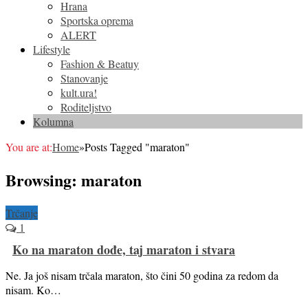
Hrana
Sportska oprema
ALERT
Lifestyle
Fashion & Beatuy
Stanovanje
kult.ura!
Roditeljstvo
Kolumna
You are at:
Home
»
Posts Tagged "maraton"
Browsing:
maraton
Trčanje
1
Ko na maraton dođe, taj maraton i stvara
Ne. Ja još nisam trčala maraton, što čini 50 godina za redom da
nisam. Ko…