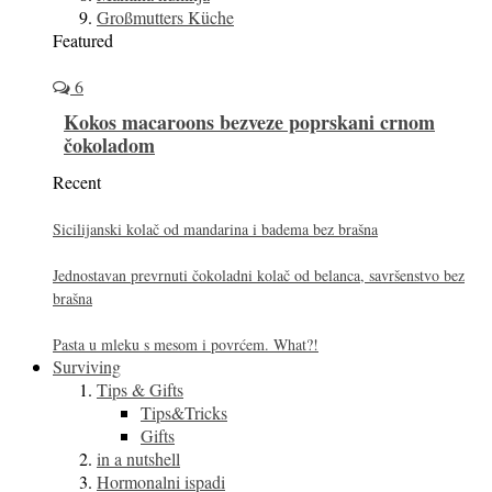
Großmutters Küche
Featured
6
Kokos macaroons bezveze poprskani crnom
čokoladom
Recent
Sicilijanski kolač od mandarina i badema bez brašna
Jednostavan prevrnuti čokoladni kolač od belanca, savršenstvo bez
brašna
Pasta u mleku s mesom i povrćem. What?!
Surviving
Tips & Gifts
Tips&Tricks
Gifts
in a nutshell
Hormonalni ispadi