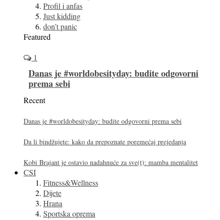
Profil i anfas
Just kidding
don’t panic
Featured
1
Danas je #worldobesityday: budite odgovorni
prema sebi
Recent
Danas je #worldobesityday: budite odgovorni prema sebi
Da li bindžujete: kako da prepoznate poremećaj prejedanja
Kobi Brajant je ostavio nadahnuće za sve(t): mamba mentalitet
CSI
Fitness&Wellness
Dijete
Hrana
Sportska oprema