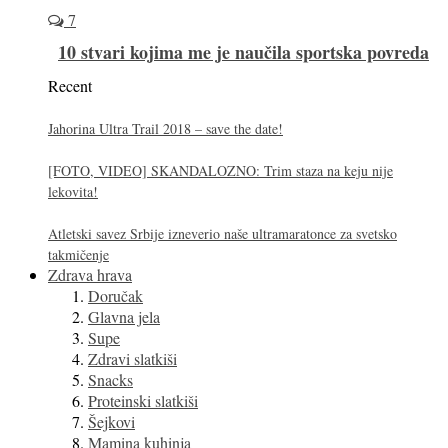
7
10 stvari kojima me je naučila sportska povreda
Recent
Jahorina Ultra Trail 2018 – save the date!
[FOTO, VIDEO] SKANDALOZNO: Trim staza na keju nije
lekovita!
Atletski savez Srbije izneverio naše ultramaratonce za svetsko
takmičenje
Zdrava hrava
Doručak
Glavna jela
Supe
Zdravi slatkiši
Snacks
Proteinski slatkiši
Šejkovi
Mamina kuhinja