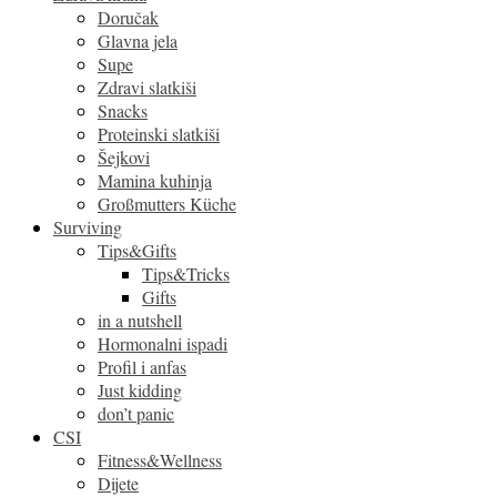
Doručak
Glavna jela
Supe
Zdravi slatkiši
Snacks
Proteinski slatkiši
Šejkovi
Mamina kuhinja
Großmutters Küche
Surviving
Tips&Gifts
Tips&Tricks
Gifts
in a nutshell
Hormonalni ispadi
Profil i anfas
Just kidding
don’t panic
CSI
Fitness&Wellness
Dijete