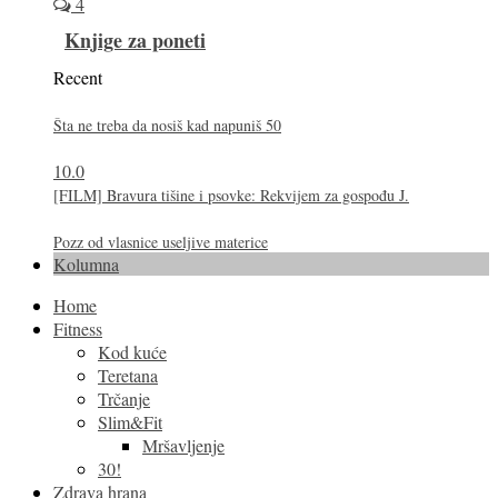
4
Knjige za poneti
Recent
Šta ne treba da nosiš kad napuniš 50
10.0
[FILM] Bravura tišine i psovke: Rekvijem za gospođu J.
Pozz od vlasnice useljive materice
Kolumna
Home
Fitness
Kod kuće
Teretana
Trčanje
Slim&Fit
Mršavljenje
30!
Zdrava hrana