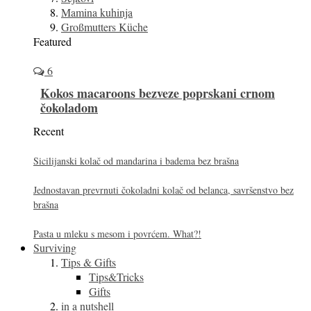
Mamina kuhinja
Großmutters Küche
Featured
6
Kokos macaroons bezveze poprskani crnom
čokoladom
Recent
Sicilijanski kolač od mandarina i badema bez brašna
Jednostavan prevrnuti čokoladni kolač od belanca, savršenstvo bez
brašna
Pasta u mleku s mesom i povrćem. What?!
Surviving
Tips & Gifts
Tips&Tricks
Gifts
in a nutshell