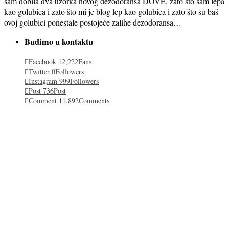
sam dobila dva uzorka novog dezodoransa DOVE, zato što sam lepa
kao golubica i zato što mi je blog lep kao golubica i zato što su baš
ovoj golubici ponestale postojeće zalihe dezodoransa…
Budimo u kontaktu
Facebook
12,222
Fans
Twitter
0
Followers
Instagram
999
Followers
Post
736
Post
Comment
11,892
Comments