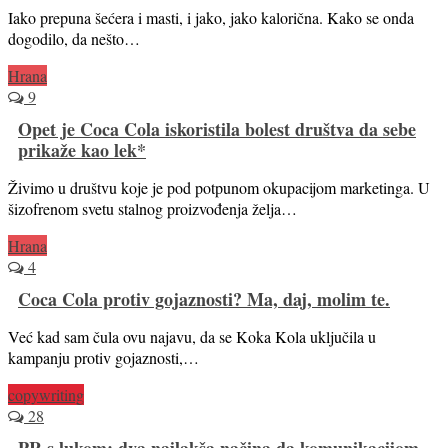
Iako prepuna šećera i masti, i jako, jako kalorična. Kako se onda
dogodilo, da nešto…
Hrana
9
Opet je Coca Cola iskoristila bolest društva da sebe
prikaže kao lek*
Živimo u društvu koje je pod potpunom okupacijom marketinga. U
šizofrenom svetu stalnog proizvođenja želja…
Hrana
4
Coca Cola protiv gojaznosti? Ma, daj, molim te.
Već kad sam čula ovu najavu, da se Koka Kola uključila u
kampanju protiv gojaznosti,…
copywriting
28
PR s lukom: dva najlakša načina da komunikacijom