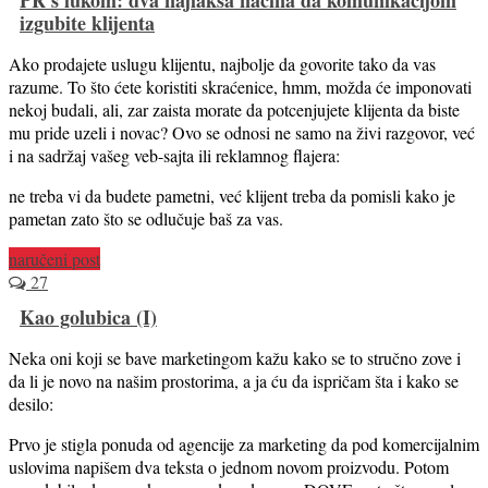
izgubite klijenta
Ako prodajete uslugu klijentu, najbolje da govorite tako da vas
razume. To što ćete koristiti skraćenice, hmm, možda će imponovati
nekoj budali, ali, zar zaista morate da potcenjujete klijenta da biste
mu pride uzeli i novac? Ovo se odnosi ne samo na živi razgovor, već
i na sadržaj vašeg veb-sajta ili reklamnog flajera:
ne treba vi da budete pametni, već klijent treba da pomisli kako je
pametan zato što se odlučuje baš za vas.
naručeni post
27
Kao golubica (I)
Neka oni koji se bave marketingom kažu kako se to stručno zove i
da li je novo na našim prostorima, a ja ću da ispričam šta i kako se
desilo:
Prvo je stigla ponuda od agencije za marketing da pod komercijalnim
uslovima napišem dva teksta o jednom novom proizvodu. Potom