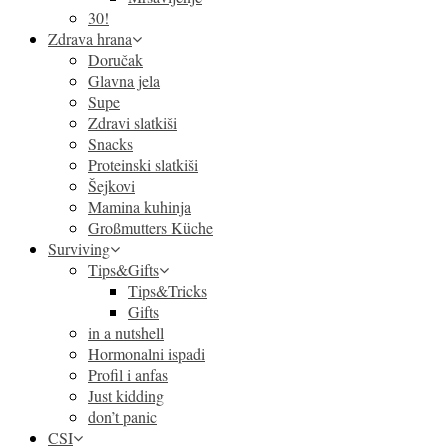
30!
Zdrava hrana
Doručak
Glavna jela
Supe
Zdravi slatkiši
Snacks
Proteinski slatkiši
Šejkovi
Mamina kuhinja
Großmutters Küche
Surviving
Tips&Gifts
Tips&Tricks
Gifts
in a nutshell
Hormonalni ispadi
Profil i anfas
Just kidding
don’t panic
CSI