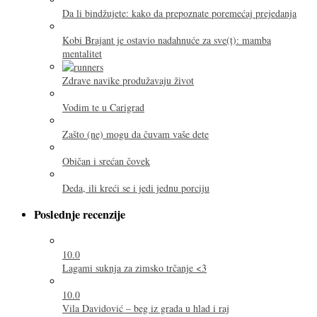
Da li bindžujete: kako da prepoznate poremećaj prejedanja
Kobi Brajant je ostavio nadahnuće za sve(t): mamba
mentalitet
Zdrave navike produžavaju život
Vodim te u Carigrad
Zašto (ne) mogu da čuvam vaše dete
Običan i srećan čovek
Deda, ili kreći se i jedi jednu porciju
Poslednje recenzije
10.0
Lagami suknja za zimsko trčanje <3
10.0
Vila Davidović – beg iz grada u hlad i raj