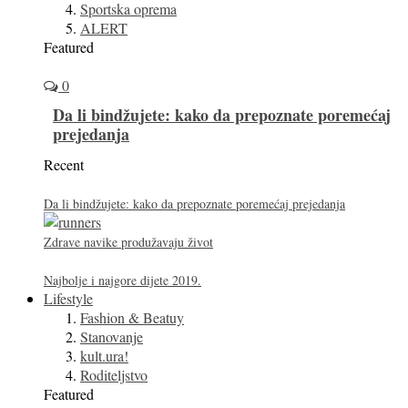
Sportska oprema
ALERT
Featured
0
Da li bindžujete: kako da prepoznate poremećaj
prejedanja
Recent
Da li bindžujete: kako da prepoznate poremećaj prejedanja
Zdrave navike produžavaju život
Najbolje i najgore dijete 2019.
Lifestyle
Fashion & Beatuy
Stanovanje
kult.ura!
Roditeljstvo
Featured