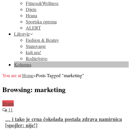
Fitness&Wellness
Dijete
Hrana
Sportska oprema
ALERT
Lifestyle
Fashion & Beatuy
Stanovanje
kult.ura!
Roditeljstvo
Kolumna
You are at:
Home
»
Posts Tagged "marketing"
Browsing:
marketing
Hrana
11
… i tako je crna čokolada postala zdrava namirnica
[spojler: nije!]