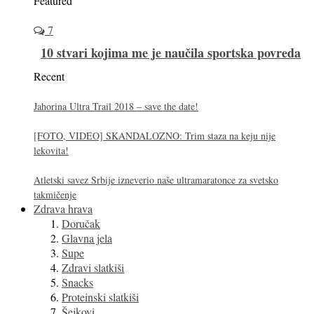
Featured
7
10 stvari kojima me je naučila sportska povreda
Recent
Jahorina Ultra Trail 2018 – save the date!
[FOTO, VIDEO] SKANDALOZNO: Trim staza na keju nije
lekovita!
Atletski savez Srbije izneverio naše ultramaratonce za svetsko
takmičenje
Zdrava hrava
Doručak
Glavna jela
Supe
Zdravi slatkiši
Snacks
Proteinski slatkiši
Šejkovi