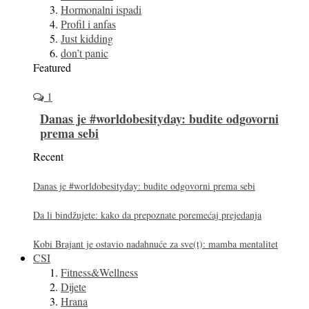
Hormonalni ispadi
Profil i anfas
Just kidding
don’t panic
Featured
1
Danas je #worldobesityday: budite odgovorni
prema sebi
Recent
Danas je #worldobesityday: budite odgovorni prema sebi
Da li bindžujete: kako da prepoznate poremećaj prejedanja
Kobi Brajant je ostavio nadahnuće za sve(t): mamba mentalitet
CSI
Fitness&Wellness
Dijete
Hrana