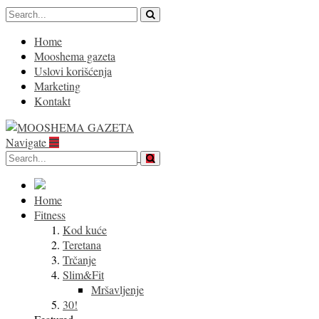
Home
Mooshema gazeta
Uslovi korišćenja
Marketing
Kontakt
Navigate
Home
Fitness
Kod kuće
Teretana
Trčanje
Slim&Fit
Mršavljenje
30!