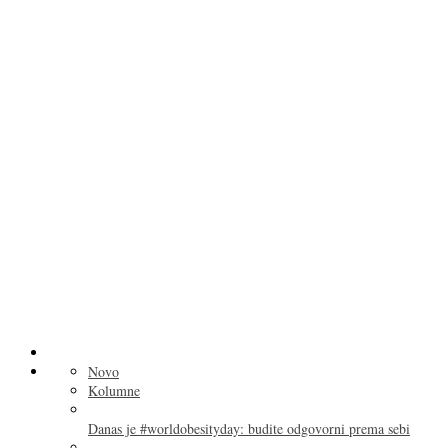
Novo
Kolumne
Danas je #worldobesityday: budite odgovorni prema sebi