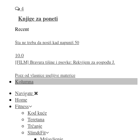
4
Knjige za poneti
Recent
Šta ne treba da nosiš kad napuniš 50
10.0
[FILM] Bravura tišine i psovke: Rekvijem za gospođu J.
Pozz od vlasnice useljive materice
Kolumna
Navigate
Home
Fitness
Kod kuće
Teretana
Trčanje
Slim&Fit
Mršavljenje