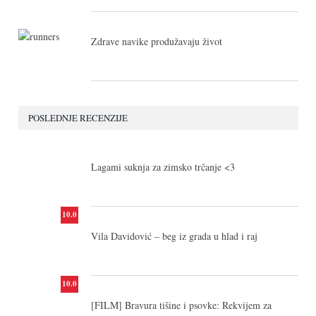
Zdrave navike produžavaju život
POSLEDNJE RECENZIJE
10.0
Lagami suknja za zimsko trčanje <3
10.0
Vila Davidović – beg iz grada u hlad i raj
10.0
[FILM] Bravura tišine i psovke: Rekvijem za