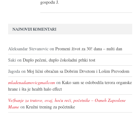
gospođu J.
NAJNOVIJI KOMENTARI
Aleksandar Stevanovic
on
Promeni život za 30! dana – nulti dan
Saki
on
Duplo pečeni, duplo čokoladni prhki tost
Jagoda
on
Moj lični obračun sa Dobrim Drvetom i Lošim Prevodom
mladenadamovicgmailcom
on
Kako sam se oslobodila terora organske
hrane i šta je health halo effect
Vežbanje za trutove, ovaj, hoću reći, početnike – Osmeh Zaposlene
Mame
on
Kružni trening za početnike