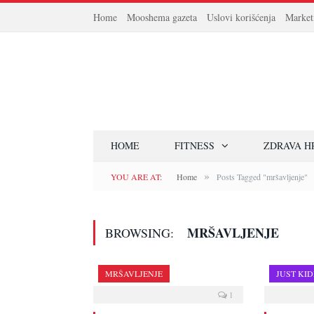
Home
Mooshema gazeta
Uslovi korišćenja
Market
HOME
FITNESS
ZDRAVA H
»
YOU ARE AT:
Home
Posts Tagged "mršavljenje"
MRŠAVLJENJE
BROWSING:
MRŠAVLJENJE
JUST KI
1