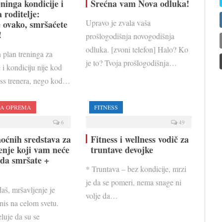
ninga kondicije i
Srećna vam Nova odluka!
 roditelje:
Upravo je zvala vaša
e ovako, smršaćete
!
prošlogodišnja novogodišnja
odluka. [zvoni telefon] Halo? Ko
 plan treninga za
je to? Tvoja prošlogodišnja…
 i kondiciju nije kod
ess trenera, nego kod…
KA OPREMA
FITNESS
6
49
oćnih sredstava za
Fitness i wellness vodič za
enje koji vam neće
truntave devojke
da smršate +
* Truntava – bez kondicije, mrzi
je da se pomeri, nema snage ni
aš, mršavljenje je
volje da…
znis na celom svetu.
luje da su se