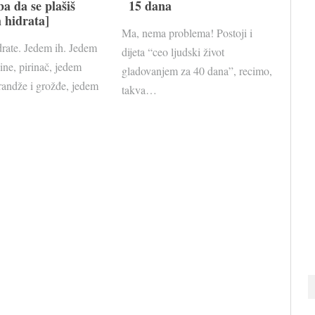
ba da se plašiš
15 dana
h hidrata]
Ma, nema problema! Postoji i
drate. Jedem ih. Jedem
dijeta “ceo ljudski život
nine, pirinač, jedem
gladovanjem za 40 dana”, recimo,
randže i grožđe, jedem
takva…