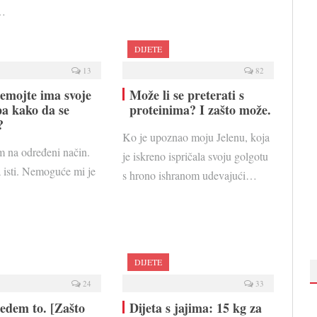
g…
DIJETE
13
82
emojte ima svoje
Može li se preterati s
pa kako da se
proteinima? I zašto može.
?
Ko je upoznao moju Jelenu, koja
m na određeni način.
je iskreno ispričala svoju golgotu
 isti. Nemoguće mi je
s hrono ishranom udevajući…
DIJETE
24
33
jedem to. [Zašto
Dijeta s jajima: 15 kg za