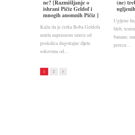
ne? [Razmišljanje o
(ne) tre
ishrani Pičiz Geldof i
ugljeni
mnogih anomnih Pičiz ]
Ugljene hi
Kažu da je ćerka Boba Geldofa
hleb, teste
umrla naprasnom smrću od
banane, na
posledica dugotrajne dijete
perecu…
sokovima od…
Next
1
2