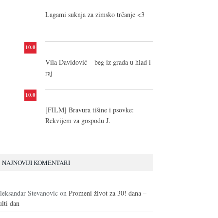
Lagami suknja za zimsko trčanje <3
10.0
Vila Davidović – beg iz grada u hlad i
raj
10.0
[FILM] Bravura tišine i psovke:
Rekvijem za gospođu J.
NAJNOVIJI KOMENTARI
leksandar Stevanovic
on
Promeni život za 30! dana –
ulti dan