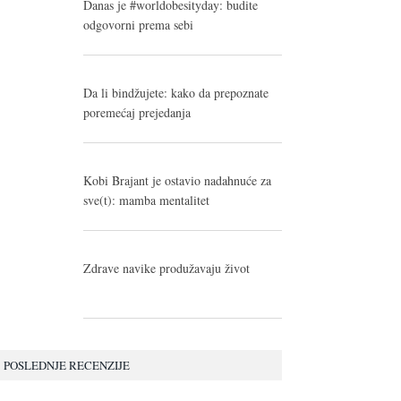
Danas je #worldobesityday: budite
odgovorni prema sebi
Da li bindžujete: kako da prepoznate
poremećaj prejedanja
Kobi Brajant je ostavio nadahnuće za
sve(t): mamba mentalitet
Zdrave navike produžavaju život
POSLEDNJE RECENZIJE
10.0