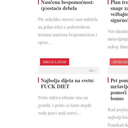
Naučena bespomoćnost:
Plan tre
(p)ostaću debela
snage za
vežbajt
Pre nekoliko meseci sam naletela
sigurno
na jedan tekst o psihološkom
Vaš idealan
terminu naučena bespomoćnost i
mršavljenje
opisu…
nekog fitn
MRŠAVLJENJE
SPORTS
8
Najbolja dijeta na svetu:
Pet pom
FUCK DIET
mršavlj
pomoći 
Pošto stilova ishrane ima na
bonus
gomile, i pošto se tamo negde
Kad pogled
vode pravi mali ratovi…
najbolji bi
Ponekad de