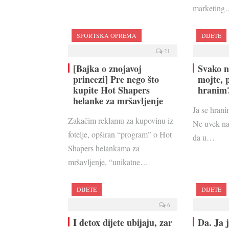
marketin
SPORTSKA OPREMA
DIJETE
21
[Bajka o znojavoj
Svako n
princezi] Pre nego što
mojte, 
kupite Hot Shapers
hranim
helanke za mršavljenje
Ja se hrani
Zakačim reklamu za kupovinu iz
Ne uvek na
fotelje, opširan “program” o Hot
da u…
Shapers helankama za
mršavljenje, “unikatne…
DIJETE
DIJETE
6
I detox dijete ubijaju, zar
Da. Ja 