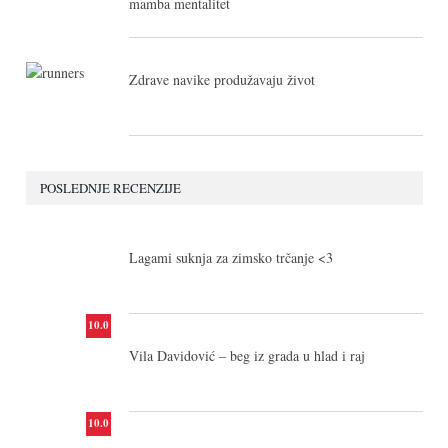
mamba mentalitet
Zdrave navike produžavaju život
POSLEDNJE RECENZIJE
10.0
Lagami suknja za zimsko trčanje <3
10.0
Vila Davidović – beg iz grada u hlad i raj
10.0