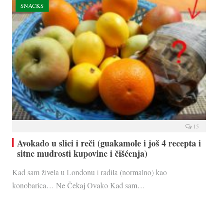
SNACKS
15
Avokado u slici i reči (guakamole i još 4 recepta i
sitne mudrosti kupovine i čišćenja)
Kad sam živela u Londonu i radila (normalno) kao
konobarica… Ne Čekaj Ovako Kad sam…