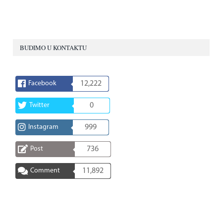
BUDIMO U KONTAKTU
Facebook
12,222
Twitter
0
Instagram
999
Post
736
Comment
11,892