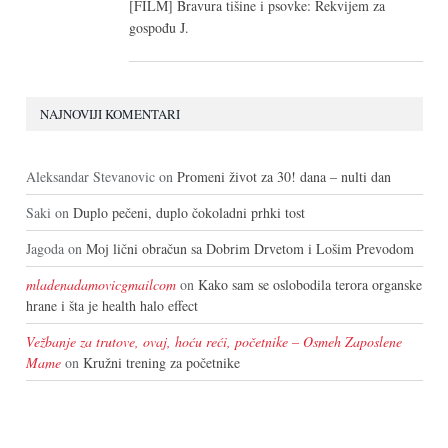
[FILM] Bravura tišine i psovke: Rekvijem za
gospođu J.
NAJNOVIJI KOMENTARI
Aleksandar Stevanovic
on
Promeni život za 30! dana – nulti dan
Saki
on
Duplo pečeni, duplo čokoladni prhki tost
Jagoda
on
Moj lični obračun sa Dobrim Drvetom i Lošim Prevodom
mladenadamovicgmailcom
on
Kako sam se oslobodila terora organske
hrane i šta je health halo effect
Vežbanje za trutove, ovaj, hoću reći, početnike – Osmeh Zaposlene
Mame
on
Kružni trening za početnike