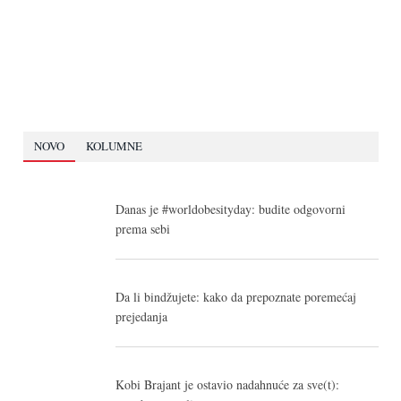
NOVO
KOLUMNE
Danas je #worldobesityday: budite odgovorni
prema sebi
Da li bindžujete: kako da prepoznate poremećaj
prejedanja
Kobi Brajant je ostavio nadahnuće za sve(t):