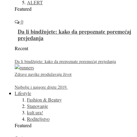
ALERT
Featured
0
Da li bindžujete: kako da prepoznate poremećaj
prejedanja
Recent
Da li bindžujete: kako da prepoznate poremećaj prejedanja
Zdrave navike produžavaju život
Najbolje i najgore dijete 2019.
Lifestyle
Fashion & Beatuy
Stanovanje
kult.ura!
Roditeljstvo
Featured