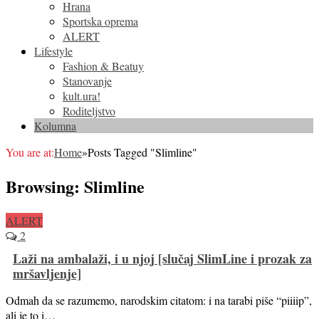
Hrana
Sportska oprema
ALERT
Lifestyle
Fashion & Beatuy
Stanovanje
kult.ura!
Roditeljstvo
Kolumna
You are at:
Home
»
Posts Tagged "Slimline"
Browsing:
Slimline
ALERT
2
Laži na ambalaži, i u njoj [slučaj SlimLine i prozak za
mršavljenje]
Odmah da se razumemo, narodskim citatom: i na tarabi piše “piiiip”,
ali je to i…