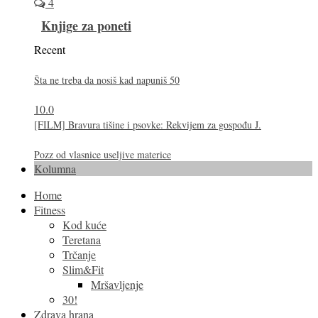
4
Knjige za poneti
Recent
Šta ne treba da nosiš kad napuniš 50
10.0
[FILM] Bravura tišine i psovke: Rekvijem za gospođu J.
Pozz od vlasnice useljive materice
Kolumna
Home
Fitness
Kod kuće
Teretana
Trčanje
Slim&Fit
Mršavljenje
30!
Zdrava hrana