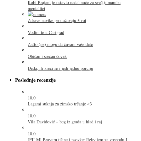
Kobi Brajant je ostavio nadahnuće za sve(t): mamba
mentalitet
Zdrave navike produžavaju život
Vodim te u Carigrad
Zašto (ne) mogu da čuvam vaše dete
Običan i srećan čovek
Deda, ili kreći se i jedi jednu porciju
Poslednje recenzije
10.0
Lagami suknja za zimsko trčanje <3
10.0
Vila Davidović – beg iz grada u hlad i raj
10.0
[FILM] Bravura tišine i psovke: Rekvijem za gospođu J.