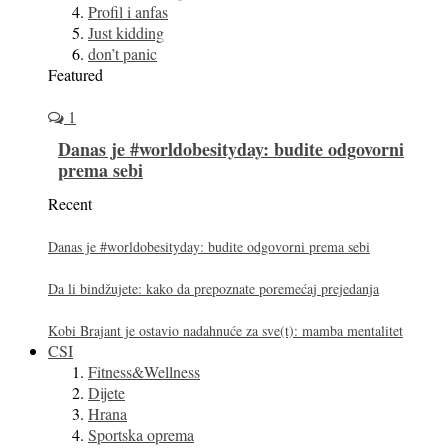
Profil i anfas
Just kidding
don’t panic
Featured
1
Danas je #worldobesityday: budite odgovorni
prema sebi
Recent
Danas je #worldobesityday: budite odgovorni prema sebi
Da li bindžujete: kako da prepoznate poremećaj prejedanja
Kobi Brajant je ostavio nadahnuće za sve(t): mamba mentalitet
CSI
Fitness&Wellness
Dijete
Hrana
Sportska oprema