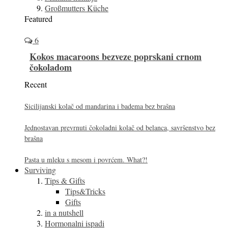
Großmutters Küche
Featured
6
Kokos macaroons bezveze poprskani crnom
čokoladom
Recent
Sicilijanski kolač od mandarina i badema bez brašna
Jednostavan prevrnuti čokoladni kolač od belanca, savršenstvo bez
brašna
Pasta u mleku s mesom i povrćem. What?!
Surviving
Tips & Gifts
Tips&Tricks
Gifts
in a nutshell
Hormonalni ispadi