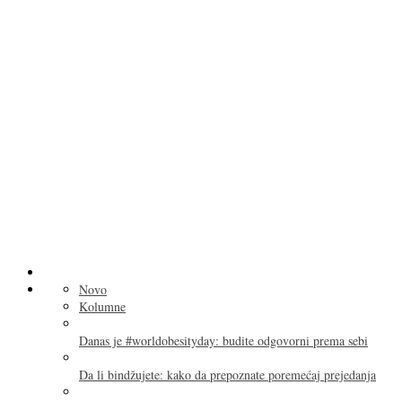
Novo
Kolumne
Danas je #worldobesityday: budite odgovorni prema sebi
Da li bindžujete: kako da prepoznate poremećaj prejedanja