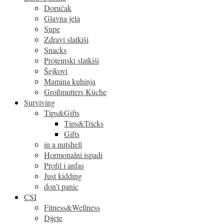
Doručak
Glavna jela
Supe
Zdravi slatkiši
Snacks
Proteinski slatkiši
Šejkovi
Mamina kuhinja
Großmutters Küche
Surviving
Tips&Gifts
Tips&Tricks
Gifts
in a nutshell
Hormonalni ispadi
Profil i anfas
Just kidding
don’t panic
CSI
Fitness&Wellness
Dijete