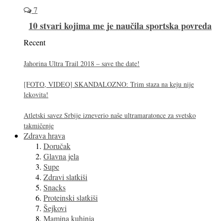
7
10 stvari kojima me je naučila sportska povreda
Recent
Jahorina Ultra Trail 2018 – save the date!
[FOTO, VIDEO] SKANDALOZNO: Trim staza na keju nije
lekovita!
Atletski savez Srbije izneverio naše ultramaratonce za svetsko
takmičenje
Zdrava hrava
Doručak
Glavna jela
Supe
Zdravi slatkiši
Snacks
Proteinski slatkiši
Šejkovi
Mamina kuhinja