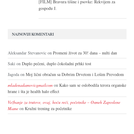
[FILM] Bravura tišine i psovke: Rekvijem za
gospođu J.
NAJNOVIJI KOMENTARI
Aleksandar Stevanovic
on
Promeni život za 30! dana – nulti dan
Saki
on
Duplo pečeni, duplo čokoladni prhki tost
Jagoda
on
Moj lični obračun sa Dobrim Drvetom i Lošim Prevodom
mladenadamovicgmailcom
on
Kako sam se oslobodila terora organske
hrane i šta je health halo effect
Vežbanje za trutove, ovaj, hoću reći, početnike – Osmeh Zaposlene
Mame
on
Kružni trening za početnike