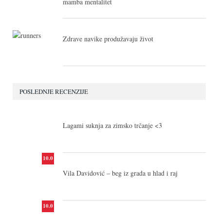
mamba mentalitet
Zdrave navike produžavaju život
POSLEDNJE RECENZIJE
10.0
Lagami suknja za zimsko trčanje <3
10.0
Vila Davidović – beg iz grada u hlad i raj
10.0