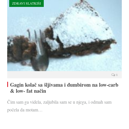
ZDRAVI SLATKIŠI
8
Gagin kolač sa šljivama i đumbirom na low-carb
& low- fat način
Čim sam ga videla, zaljubila sam se u njega, i odmah sam
počela da motam…