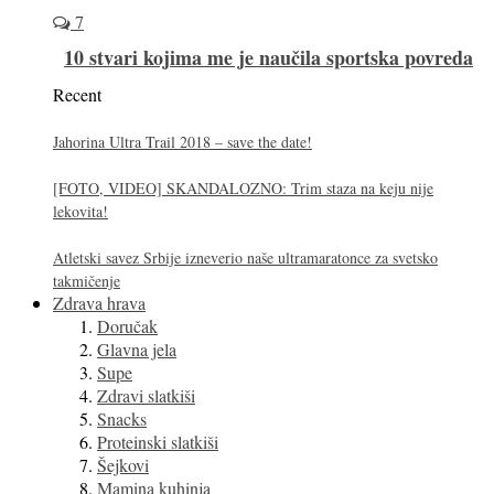
7
10 stvari kojima me je naučila sportska povreda
Recent
Jahorina Ultra Trail 2018 – save the date!
[FOTO, VIDEO] SKANDALOZNO: Trim staza na keju nije
lekovita!
Atletski savez Srbije izneverio naše ultramaratonce za svetsko
takmičenje
Zdrava hrava
Doručak
Glavna jela
Supe
Zdravi slatkiši
Snacks
Proteinski slatkiši
Šejkovi
Mamina kuhinja