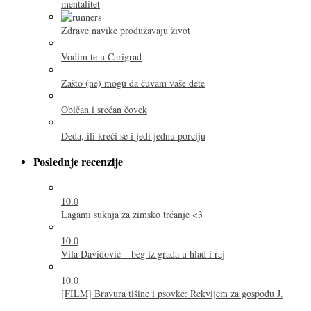
mentalitet
Zdrave navike produžavaju život
Vodim te u Carigrad
Zašto (ne) mogu da čuvam vaše dete
Običan i srećan čovek
Deda, ili kreći se i jedi jednu porciju
Poslednje recenzije
10.0
Lagami suknja za zimsko trčanje <3
10.0
Vila Davidović – beg iz grada u hlad i raj
10.0
[FILM] Bravura tišine i psovke: Rekvijem za gospođu J.