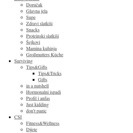
Doručak
Glavna jela
Supe
Zdravi slatkiši
Snacks
Proteinski slatkiši
Šejkovi
Mamina kuhinja
Großmutters Küche
Surviving
Tips&Gifts
Tips&Tricks
Gifts
in a nutshell
Hormonalni ispadi
Profil i anfas
Just kidding
don’t panic
CSI
Fitness&Wellness
Dijete