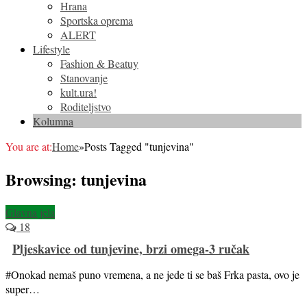
Hrana
Sportska oprema
ALERT
Lifestyle
Fashion & Beatuy
Stanovanje
kult.ura!
Roditeljstvo
Kolumna
You are at:
Home
»
Posts Tagged "tunjevina"
Browsing:
tunjevina
Glavna jela
18
Pljeskavice od tunjevine, brzi omega-3 ručak
#Onokad nemaš puno vremena, a ne jede ti se baš Frka pasta, ovo je
super…