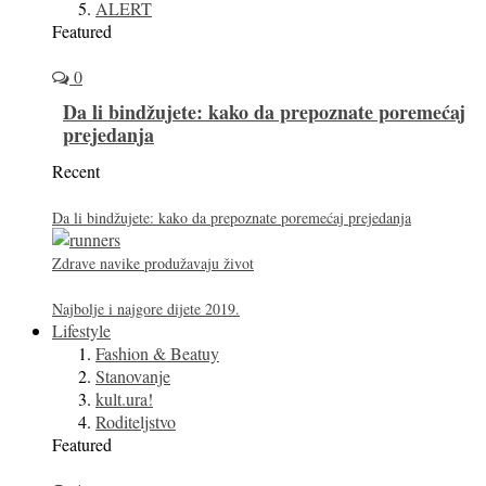
ALERT
Featured
0
Da li bindžujete: kako da prepoznate poremećaj
prejedanja
Recent
Da li bindžujete: kako da prepoznate poremećaj prejedanja
Zdrave navike produžavaju život
Najbolje i najgore dijete 2019.
Lifestyle
Fashion & Beatuy
Stanovanje
kult.ura!
Roditeljstvo
Featured