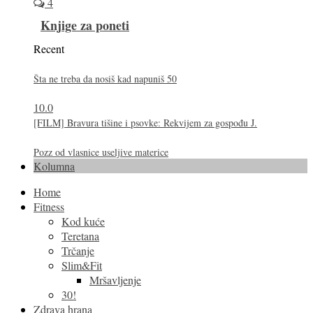
4
Knjige za poneti
Recent
Šta ne treba da nosiš kad napuniš 50
10.0
[FILM] Bravura tišine i psovke: Rekvijem za gospođu J.
Pozz od vlasnice useljive materice
Kolumna
Home
Fitness
Kod kuće
Teretana
Trčanje
Slim&Fit
Mršavljenje
30!
Zdrava hrana