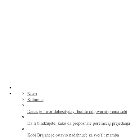
Novo
Kolumne
Danas je #worldobesityday: budite odgovorni prema sebi
Da li bindžujete: kako da prepoznate poremećaj prejedanja
Kobi Brajant je ostavio nadahnuće za sve(t): mamba