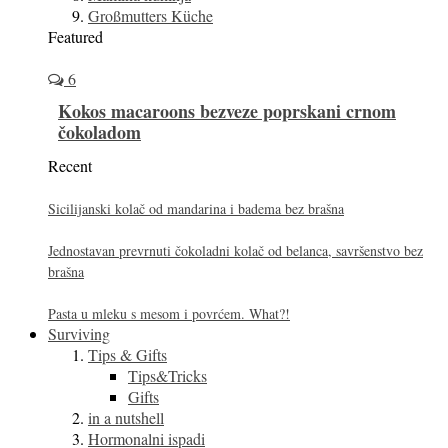
Großmutters Küche
Featured
6
Kokos macaroons bezveze poprskani crnom
čokoladom
Recent
Sicilijanski kolač od mandarina i badema bez brašna
Jednostavan prevrnuti čokoladni kolač od belanca, savršenstvo bez
brašna
Pasta u mleku s mesom i povrćem. What?!
Surviving
Tips & Gifts
Tips&Tricks
Gifts
in a nutshell
Hormonalni ispadi