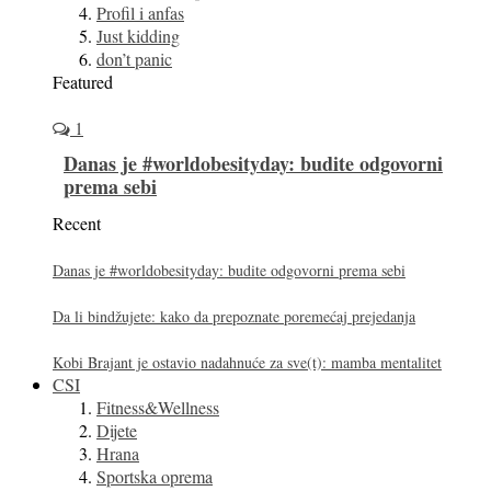
Profil i anfas
Just kidding
don’t panic
Featured
1
Danas je #worldobesityday: budite odgovorni
prema sebi
Recent
Danas je #worldobesityday: budite odgovorni prema sebi
Da li bindžujete: kako da prepoznate poremećaj prejedanja
Kobi Brajant je ostavio nadahnuće za sve(t): mamba mentalitet
CSI
Fitness&Wellness
Dijete
Hrana
Sportska oprema